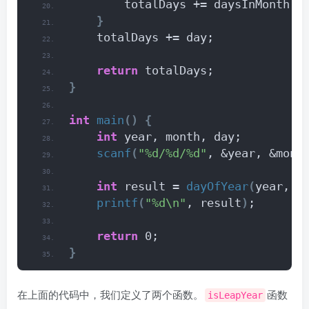
        totalDays += daysInMonth
[
i
}
    totalDays += day;
return
 totalDays;
}
int
main
()
{
int
 year, month, day;
scanf
(
"%d/%d/%d"
, &year, &mont
int
 result = 
dayOfYear
(
year, m
printf
(
"%d\n"
, result
)
;
return
 0;
}
在上面的代码中，我们定义了两个函数。
函数
isLeapYear