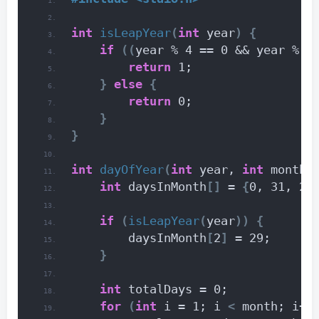
int
isLeapYear
(
int
 year
)
{
if
((
year % 4 == 0 && year % 1
return
 1;
}
else
{
return
 0;
}
}
int
dayOfYear
(
int
 year, 
int
 month,
int
 daysInMonth
[]
 = 
{
0, 31, 28
if
(
isLeapYear
(
year
))
{
        daysInMonth
[
2
]
 = 29;
}
int
 totalDays = 0;
for
(
int
 i = 1; i 
<
 month; i++