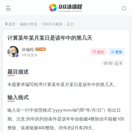
首页
编程小作业
C语言小案例
正文
计算某年某月某日是该年中的第几天
沐编程
关注
赞赏
3年前发布
53
8
题目描述
本题要求编写程序计算某年某月某日是该年中的第几天。
输入格式
输入在一行中按照格式“yyyy/mm/dd”(即“年/月/日”）给出日
期。注意:闰年的判别条件是该年年份能被4整除但不能被100
整除、或者能被400整除。闰年的2月有29天。