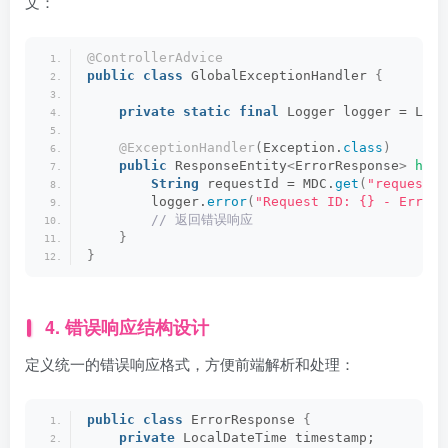
文：
@ControllerAdvice
public
class
 GlobalExceptionHandler 
{
private
static
final
 Logger logger = Logg
@ExceptionHandler
(
Exception.
class
)
public
 ResponseEntity
<
ErrorResponse
>
hand
String
 requestId = MDC.
get
(
"requestId
        logger.
error
(
"Request ID: {} - Error 
 // 返回错误响应
}
}
4. 错误响应结构设计
定义统一的错误响应格式，方便前端解析和处理：
public
class
 ErrorResponse 
{
private
 LocalDateTime timestamp;