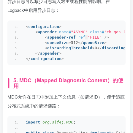
异步日志可以减少日志写入对主线程性能的影响。在
Logback中启用异步日志：
<
configuration
>
<
appender
name
=
"ASYNC"
class
=
"ch.qos.logb
<
appender-ref
ref
=
"FILE"
/>
<
queueSize
>
512
</
queueSize
>
<
discardingThreshold
>
0
</
discardingThr
</
appender
>
</
configuration
>
5. MDC（Mapped Diagnostic Context）的使
用
MDC允许在日志中附加上下文信息（如请求ID），便于追踪
分布式系统中的请求链路：
import
 org.slf4j.MDC
;
public
class
 RequestFilter 
implements
 Filter 