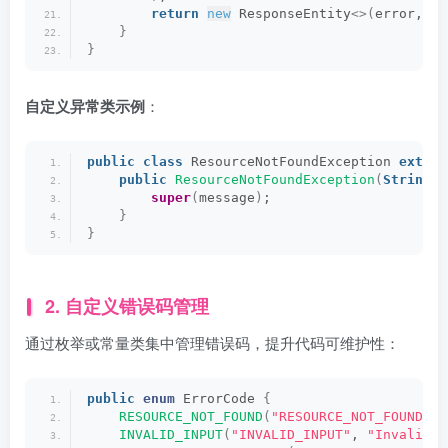
return
new
 ResponseEntity
<>(
error, Ht
}
}
自定义异常类示例
：
public
class
 ResourceNotFoundException 
extend
public
ResourceNotFoundException
(
String
 m
super
(
message
)
;
}
}
2. 自定义错误码管理
通过枚举或常量类集中管理错误码，提升代码可维护性：
public
enum
 ErrorCode 
{
RESOURCE_NOT_FOUND
(
"RESOURCE_NOT_FOUND"
, 
INVALID_INPUT
(
"INVALID_INPUT"
, 
"Invalid i