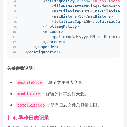
<
rollingPolicy
class
=
"ch.qos.logback.
<
fileNamePattern
>
logs/demo-app.%d
<
maxFileSize
>
10MB
</
maxFileSize
>
<
maxHistory
>
30
</
maxHistory
>
<
totalSizeCap
>
1GB
</
totalSizeCap
>
</
rollingPolicy
>
<
encoder
>
<
pattern
>
%d{yyyy-MM-dd HH:mm:ss} 
</
encoder
>
</
appender
>
</
configuration
>
关键参数说明
：
：单个文件最大容量。
maxFileSize
：保留的日志文件天数。
maxHistory
：所有日志文件总容量上限。
totalSizeCap
4. 异步日志记录