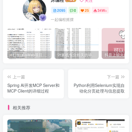
沐编程
关注
2095
0
25
34W+
一起编程摇摆
161套javaWeb项目源码免费分享
计算机专业相关的毕业设计论文合集免费下载
上一篇
下一篇
Spring AI开发MCP Server和
Python利用Selenium实现自
MCP Client的详细过程
动化分页处理与信息提取
相关推荐