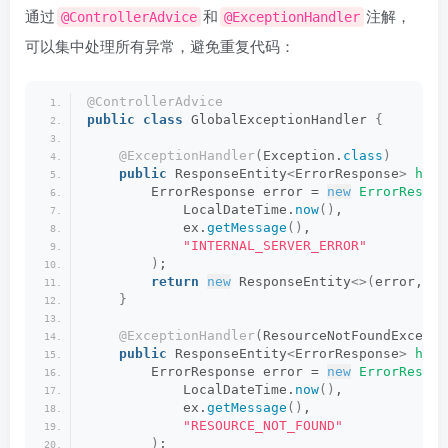
通过
和
注解，
@ControllerAdvice
@ExceptionHandler
可以集中处理所有异常，避免重复代码：
@ControllerAdvice
public
class
 GlobalExceptionHandler 
{
@ExceptionHandler
(
Exception.
class
)
public
 ResponseEntity
<
ErrorResponse
>
hand
        ErrorResponse error = 
new
ErrorRespon
            LocalDateTime.
now
()
,
            ex.
getMessage
()
,
"INTERNAL_SERVER_ERROR"
)
;
return
new
 ResponseEntity
<>(
error, Ht
}
@ExceptionHandler
(
ResourceNotFoundExcepti
public
 ResponseEntity
<
ErrorResponse
>
hand
        ErrorResponse error = 
new
ErrorRespon
            LocalDateTime.
now
()
,
            ex.
getMessage
()
,
"RESOURCE_NOT_FOUND"
)
;