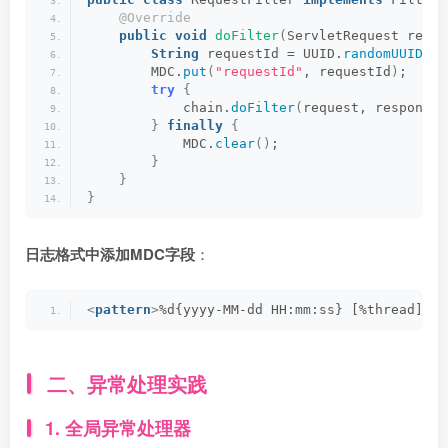
@Override
public
void
doFilter
(
ServletRequest reque
String
 requestId = UUID.
randomUUID
()
.
        MDC.
put
(
"requestId"
, requestId
)
;
try
{
            chain.
doFilter
(
request, response
)
}
finally
{
            MDC.
clear
()
;
}
}
}
日志格式中添加MDC字段
：
<
pattern
>
%d{yyyy-MM-dd HH:mm:ss} [%thread] %-
二、异常处理实践
1. 全局异常处理器