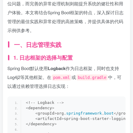
位问题，而完善的异常处理机制则能提升系统的健壮性和用
户体验。本文将结合Spring Boot框架的特点，深入探讨日志
管理的最佳实践和异常处理的高效策略，并提供具体的代码
示例供参考。
一、日志管理实践
1. 日志框架的选择与配置
Spring Boot默认使用
Logback
作为日志框架，同时也支持
Log4j2等其他框架。在
或
中，可
pom.xml
build.gradle
以通过依赖管理选择日志实现：
<
!-- Logback --
>
<
dependency
>
<
groupId
>
org.
springframework
.
boot
<
/groupI
<
artifactId
>
spring-boot-starter-logging
<
/
<
/dependency
>