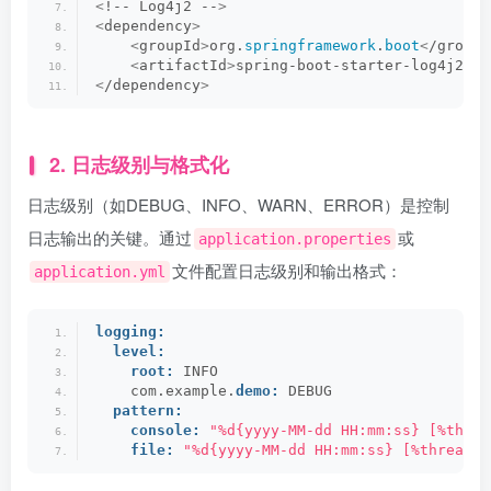
<
!-- Log4j2 --
>
<
dependency
>
<
groupId
>
org.
springframework
.
boot
<
/groupI
<
artifactId
>
spring-boot-starter-log4j2
<
/a
<
/dependency
>
2. 日志级别与格式化
日志级别（如DEBUG、INFO、WARN、ERROR）是控制
日志输出的关键。通过
或
application.properties
文件配置日志级别和输出格式：
application.yml
logging:
level:
root:
 INFO
    com.example.
demo:
 DEBUG
pattern:
console:
"%d{yyyy-MM-dd HH:mm:ss} [%threa
file:
"%d{yyyy-MM-dd HH:mm:ss} [%thread] 