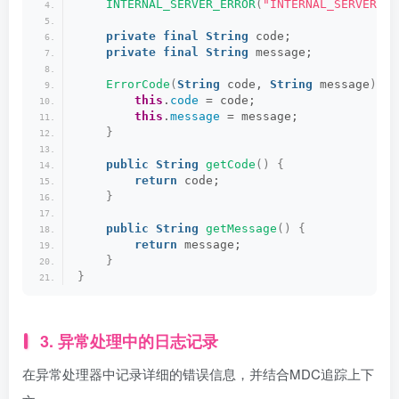
INTERNAL_SERVER_ERROR
(
"INTERNAL_SERVER_ER
private
final
String
 code;
private
final
String
 message;
ErrorCode
(
String
 code, 
String
 message
)
{
this
.
code
 = code;
this
.
message
 = message;
}
public
String
getCode
()
{
return
 code;
}
public
String
getMessage
()
{
return
 message;
}
}
3. 异常处理中的日志记录
在异常处理器中记录详细的错误信息，并结合MDC追踪上下