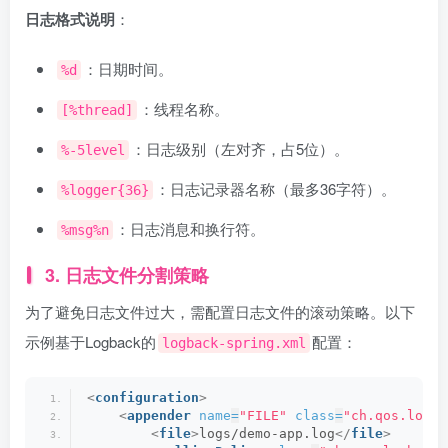
日志格式说明
：
：日期时间。
%d
：线程名称。
[%thread]
：日志级别（左对齐，占5位）。
%-5level
：日志记录器名称（最多36字符）。
%logger{36}
：日志消息和换行符。
%msg%n
3. 日志文件分割策略
为了避免日志文件过大，需配置日志文件的滚动策略。以下
示例基于Logback的
配置：
logback-spring.xml
<
configuration
>
<
appender
name
=
"FILE"
class
=
"ch.qos.logba
<
file
>
logs/demo-app.log
</
file
>