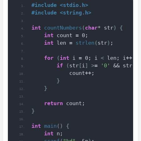
#include <stdio.h>
#include <string.h>
int
countNumbers
(
char
* str
)
{
int
 count = 0;
int
 len = 
strlen
(
str
)
;
for
(
int
 i = 0; i 
<
 len; i++
)
if
(
str
[
i
]
>
= 
'0'
 && str
[
i
            count++;
}
}
return
 count;
}
int
main
()
{
int
 n;