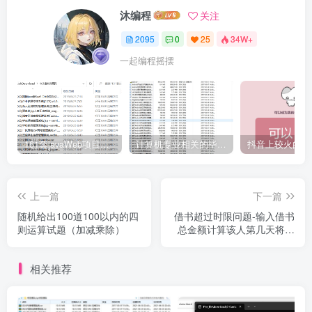
沐编程
关注
2095
0
25
34W+
一起编程摇摆
161套javaWeb项目源码免费分享
计算机专业相关的毕业设计论文合集免费下载
上一篇
下一篇
随机给出100道100以内的四
借书超过时限问题-输入借书
则运算试题（加减乘除）
总金额计算该人第几天将被
禁止借书
相关推荐