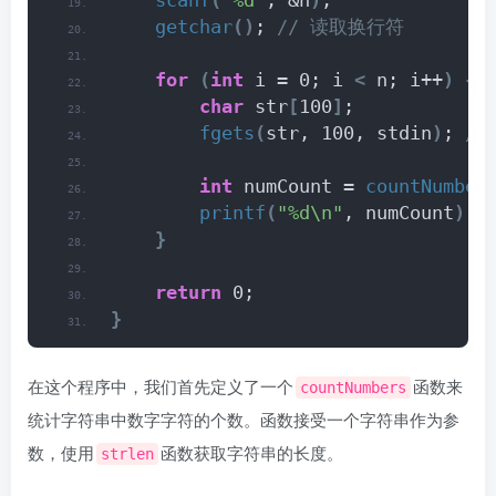
scanf
(
"%d"
, &n
)
;
getchar
()
;
 // 读取换行符
for
(
int
 i = 0; i 
<
 n; i++
)
{
char
 str
[
100
]
;
fgets
(
str, 100, stdin
)
;
 /
int
 numCount = 
countNumber
printf
(
"%d\n"
, numCount
)
;
}
return
 0;
}
在这个程序中，我们首先定义了一个
函数来
countNumbers
统计字符串中数字字符的个数。函数接受一个字符串作为参
数，使用
函数获取字符串的长度。
strlen