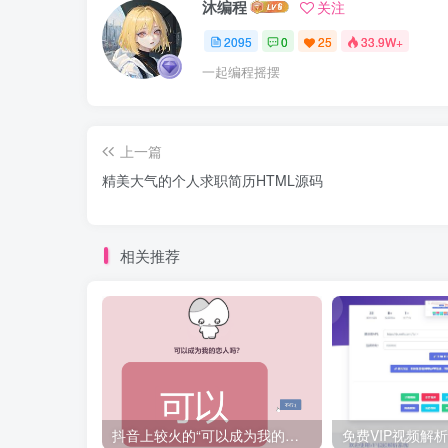
沐编程
关注
2095
0
25
33.9W+
一起编程摇摆
上一篇
精美大气的个人求职简历HTML源码
相关推荐
抖音上较火的“可以成为我的恋人吗”HTML源码