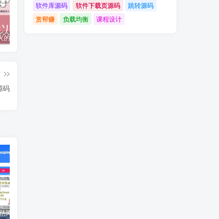
软件库源码
软件下载页源码
跳转源码
赏帮赚
负载均衡
课程设计
抖音上较火的“可以成为我的恋人吗”HTML源码
javaweb+C+asp毕业设计项目合集免费下载
javaWeb毕业设计项目完整源码附带论文合集免费下载
篇
源码
在线QQ价值评估网站HTML源码
APP下载页前端自适应HTML源码|软件下载页HTML源码