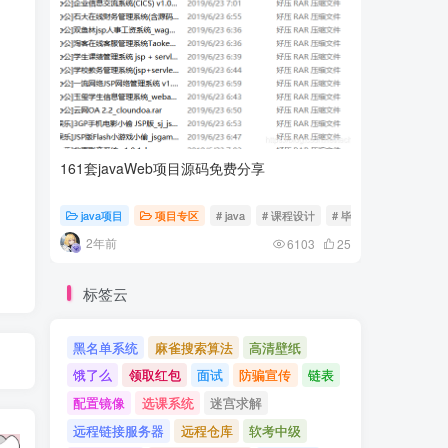
161套javaWeb项目源码免费分享
计算机专
java项目
项目专区
# java
# 课程设计
# 毕业设计
随心随
2年前
2年前
6103
25
标签云
黑名单系统
麻雀搜索算法
高清壁纸
饿了么
领取红包
面试
防骗宣传
链表
配置镜像
选课系统
迷宫求解
远程链接服务器
远程仓库
软考中级