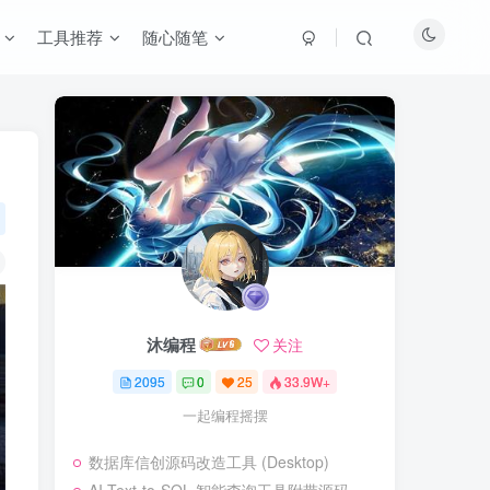
工具推荐
随心随笔
沐编程
关注
2095
0
25
33.9W+
一起编程摇摆
数据库信创源码改造工具 (Desktop)