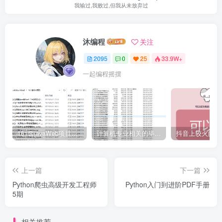
我输过,我败过,但我从未放弃过
沐编程
关注
2095
0
25
33.9W+
一起编程摇摆
161套javaWeb项目源码免费分享
计算机专业相关的毕业设计论文合集免费下载
上一篇
下一篇
Python爬虫高级开发工程师
Python入门到进阶PDF手册
5期
相关推荐