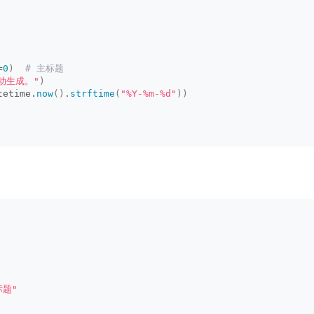
=
0
)
 # 主标题
自动生成。"
)
tetime.
now
()
.
strftime
(
"%Y-%m-%d"
))
标题"