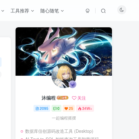
工具推荐
随心随笔
沐编程
关注
2095
0
25
34W+
一起编程摇摆
数据库信创源码改造工具 (Desktop)