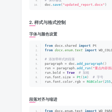
# 保存修改
doc.
save
(
"updated_report.docx"
)
2. 样式与格式控制
字体与颜色设置
from
 docx.shared 
import
 Pt
from 
docx.enum.text
 import
 WD_COL
# 添加带样式的段落
paragraph = doc.
add_paragraph
()
run = paragraph.
add_run
(
"重点内容强
run.bold = 
True
 # 加粗
run.font.size = 
Pt
(
14
)
 # 字号
run.font.color.rgb = 
RGBColor
(
255
段落对齐与缩进
from
 docx.enum.text 
import
 WD_PAR