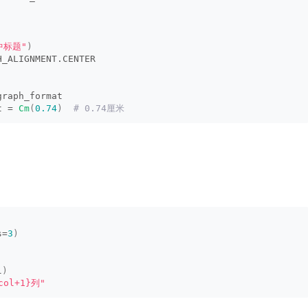
中标题"
)
H_ALIGNMENT.CENTER
graph_format
t = 
Cm
(
0.74
)
 # 0.74厘米
s=
3
)
l
)
col+1}列"