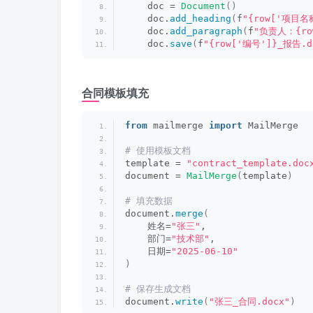
    doc = 
Document
()
    doc.
add_heading
(
f
"{row['项目名
    doc.
add_paragraph
(
f
"负责人：{ro
    doc.
save
(
f
"{row['编号']}_报告.d
合同模板填充
from
 mailmerge 
import
 MailMerge
# 使用模板文档
template = 
"contract_template.doc
document = 
MailMerge
(
template
)
# 填充数据
document.
merge
(
    姓名=
"张三"
,
    部门=
"技术部"
,
    日期=
"2025-06-10"
)
# 保存生成文档
document.
write
(
"张三_合同.docx"
)