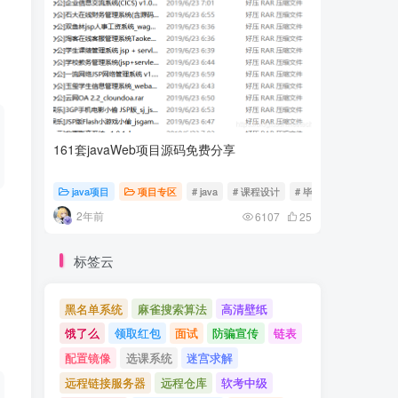
161套javaWeb项目源码免费分享
计算机专
java项目
项目专区
# java
# 课程设计
# 毕业设计
随心随
2年前
2年前
6107
25
标签云
黑名单系统
麻雀搜索算法
高清壁纸
饿了么
领取红包
面试
防骗宣传
链表
配置镜像
选课系统
迷宫求解
远程链接服务器
远程仓库
软考中级