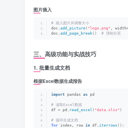
图片插入
# 插入图片并调整大小
doc.
add_picture
(
"logo.png"
, width
doc.
add_page_break
()
 # 强制分页
三、高级功能与实战技巧
1. 批量生成文档
根据Excel数据生成报告
import
 pandas 
as
 pd
# 读取Excel数据
df = pd.
read_excel
(
"data.xlsx"
)
# 循环生成文档
for
 index, row 
in
 df.
iterrows
()
: