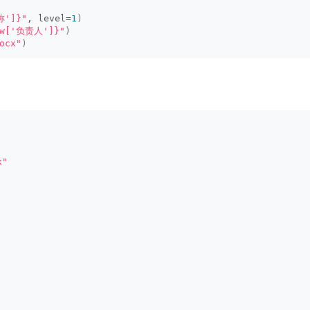
称']}"
, level=
1
)
w['负责人']}"
)
ocx"
)
x"