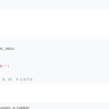
OR_INDEX
调！"
)
, 
0
, 
0
)
 # 红色字体
AGRAPH_ALIGNMENT