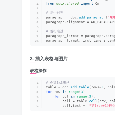
from 
docx.shared
 import
 Cm
# 居中对齐
paragraph = doc.
add_paragraph
(
"居
paragraph.alignment = WD_PARAGRAP
# 首行缩进
paragraph_format = paragraph.para
paragraph_format.first_line_inden
3. 插入表格与图片
表格操作
# 创建3x3表格
table = doc.
add_table
(
rows=
3
, col
for
 row 
in
range
(
3
)
:
for
 col 
in
range
(
3
)
:
        cell = table.
cell
(
row, co
        cell.text = f
"第{row+1}行{