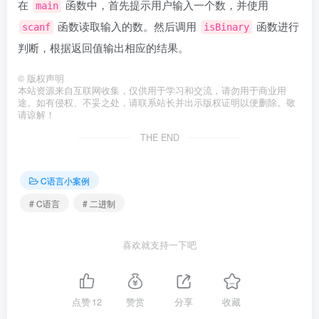
在
函数中，首先提示用户输入一个数，并使用
main
函数读取输入的数。然后调用
函数进行
scanf
isBinary
判断，根据返回值输出相应的结果。
©
版权声明
本站资源来自互联网收集，仅供用于学习和交流，请勿用于商业用
途。如有侵权、不妥之处，请联系站长并出示版权证明以便删除。敬
请谅解！
THE END
C语言小案例
# C语言
# 二进制
喜欢就支持一下吧
点赞
12
赞赏
分享
收藏