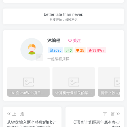
better late than never.
只要开始，虽晚不迟
沐编程
关注
2095
0
25
33.8W+
一起编程摇摆
161套javaWeb项目源码免费分享
计算机专业相关的毕业设计论文合集免费下载
上一篇
下一篇
从键盘输入两个整数a和 b计
C语言计算距离年底有多少