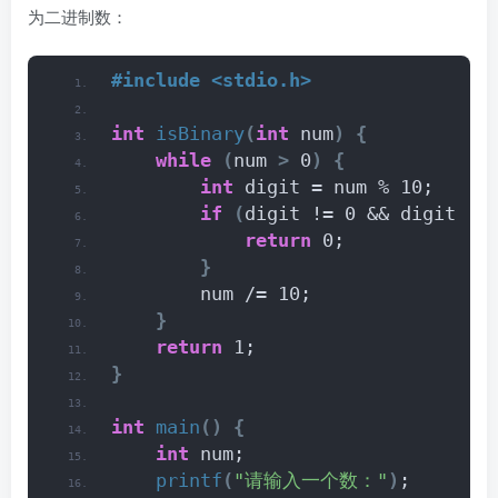
为二进制数：
#include <stdio.h>
int
isBinary
(
int
 num
)
{
while
(
num 
>
 0
)
{
int
 digit = num % 10;
if
(
digit != 0 && digit !=
return
 0;
}
        num /= 10;
}
return
 1;
}
int
main
()
{
int
 num;
printf
(
"请输入一个数："
)
;