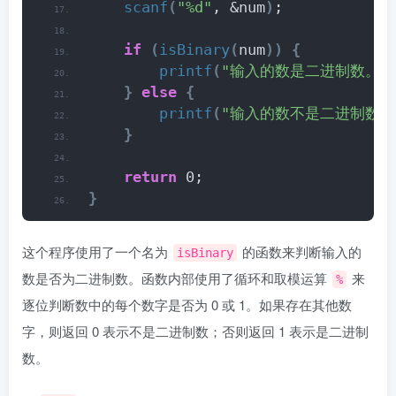
scanf
(
"%d"
, &num
)
;
if
(
isBinary
(
num
))
{
printf
(
"输入的数是二进制数。\n
}
else
{
printf
(
"输入的数不是二进制数。\
}
return
 0;
}
这个程序使用了一个名为
的函数来判断输入的
isBinary
数是否为二进制数。函数内部使用了循环和取模运算
来
%
逐位判断数中的每个数字是否为 0 或 1。如果存在其他数
字，则返回 0 表示不是二进制数；否则返回 1 表示是二进制
数。