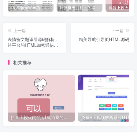
161套javaWeb项目源码免费分享
计算机专业相关的毕业设计论文合集免费下载
上一篇
下一篇
表情密文翻译器源码解析：
精美导航引导页HTML源码
跨平台的HTML加密通信工
具
相关推荐
抖音上较火的“可以成为我的恋人吗”HTML源码
免费VIP视频解析系统H