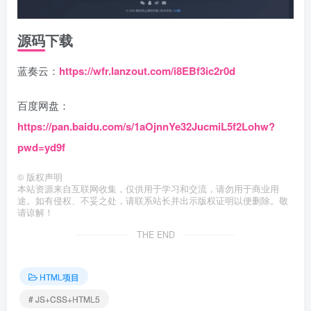
源码下载
蓝奏云：
https://wfr.lanzout.com/i8EBf3ic2r0d
百度网盘：
https://pan.baidu.com/s/1aOjnnYe32JucmiL5f2Lohw?
pwd=yd9f
©
版权声明
本站资源来自互联网收集，仅供用于学习和交流，请勿用于商业用
途。如有侵权、不妥之处，请联系站长并出示版权证明以便删除。敬
请谅解！
THE END
HTML项目
# JS+CSS+HTML5