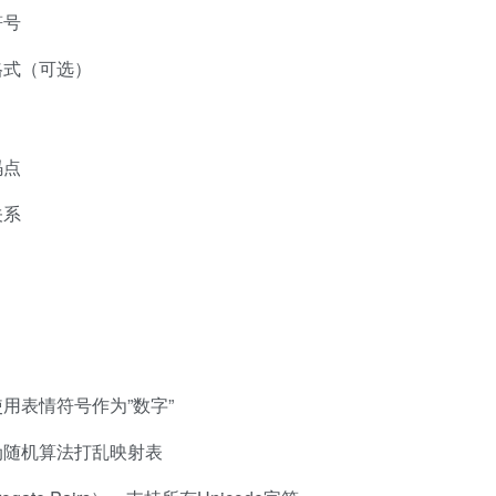
符号
格式（可选）
码点
关系
使用表情符号作为”数字”
伪随机算法打乱映射表