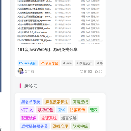
161套javaWeb项目源码免费分享
计算机专
java项目
项目专区
# java
# 课程设计
# 毕业设计
随心随
2年前
2年前
6103
25
标签云
黑名单系统
麻雀搜索算法
高清壁纸
饿了么
领取红包
面试
防骗宣传
链表
配置镜像
选课系统
迷宫求解
远程链接服务器
远程仓库
软考中级
密