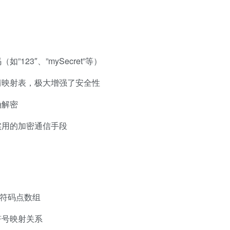
123″、”mySecret”等）
情映射表，极大增强了安全性
确解密
实用的加密通信手段
字符码点数组
符号映射关系