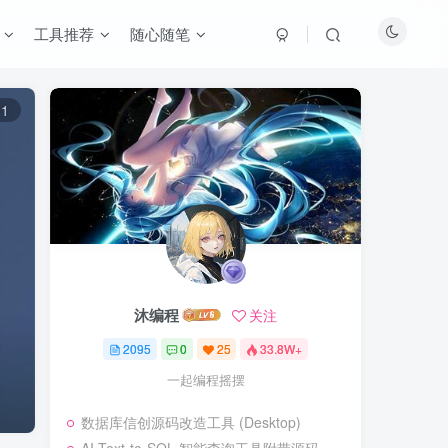
工具推荐
随心随笔
11
沐编程
关注
2095
0
25
33.8W+
一起编程摇摆
数据库信创源码改造工具 (Desktop)