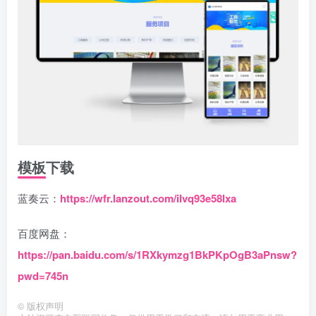
模板下载
蓝奏云：
https://wfr.lanzout.com/iIvq93e58lxa
百度网盘：
https://pan.baidu.com/s/1RXkymzg1BkPKpOgB3aPnsw?
pwd=745n
©
版权声明