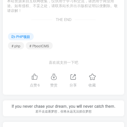
本站资源来自互联网收集，仅供用于学习和交流，请勿用于商业用
途。如有侵权、不妥之处，请联系站长并出示版权证明以便删除。敬
请谅解！
THE END
PHP项目
# php
# PbootCMS
喜欢就支持一下吧
点赞
6
赞赏
分享
收藏
If you never chase your dream, you will never catch them.
若不去追逐梦想，你将永远无法抓住梦想