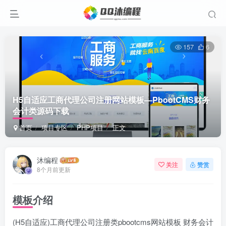
157
6
H5自适应工商代理公司注册网站模板—PbootCMS财务
会计类源码下载
首页
项目专区
PHP项目
正文
沐编程
关注
赞赏
8个月前更新
模板介绍
(H5自适应)工商代理公司注册类pbootcms网站模板 财务会计