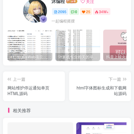
沐编程
关注
2095
0
25
34W+
一起编程摇摆
161套javaWeb项目源码免费分享
计算机专业相关的毕业设计论文合集免费下载
上一篇
下一篇
网站维护停运通知单页
html字体图标生成和下载网
HTML源码
站源码
相关推荐