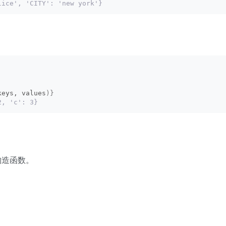
lice', 'CITY': 'new york'}
keys, values
)}
2, 'c': 3}
造函数。