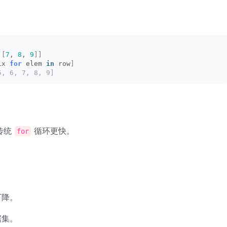
 
[
7
, 
8
, 
9
]]
ix 
for
 elem 
in
 row
]
5, 6, 7, 8, 9]
传统
循环更快。
for
下降。
据集。