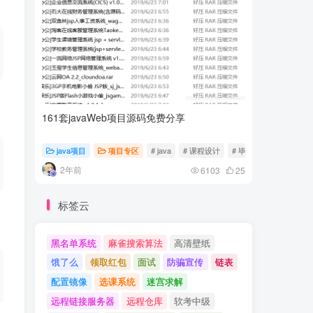
161套javaWeb项目源码免费分享
计算机专
java项目
项目专区
# java
# 课程设计
# 毕业设计
随心随
2年前
2年前
6103
25
标签云
黑名单系统
麻雀搜索算法
高清壁纸
饿了么
领取红包
面试
防骗宣传
链表
配置镜像
选课系统
迷宫求解
远程链接服务器
远程仓库
软考中级