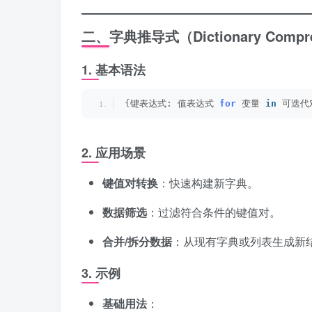
二、字典推导式（Dictionary Compre
1.
基本语法
{
键表达式: 值表达式 
for
 变量 
in
 可迭代
2.
应用场景
键值对转换
：快速构建新字典。
数据筛选
：过滤符合条件的键值对。
合并/拆分数据
：从现有字典或列表生成新
3.
示例
基础用法
：