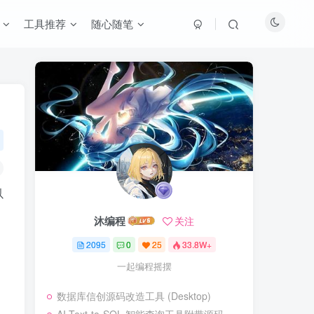
工具推荐
随心随笔
以
沐编程
关注
2095
0
25
33.8W+
一起编程摇摆
数据库信创源码改造工具 (Desktop)