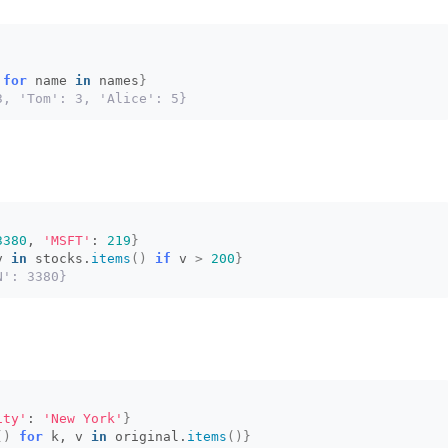
for
 name 
in
 names
}
3, 'Tom': 3, 'Alice': 5}
3380
, 
'MSFT'
: 
219
}
v 
in
 stocks.
items
()
if
 v 
>
200
}
N': 3380}
ity'
: 
'New York'
}
()
for
 k, v 
in
 original.
items
()}