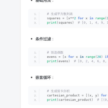
基础用法
：
 # 生成平方数列表
  squares = 
[
x**
2
for
 x 
in
range
(
print
(
squares
)
 # [0, 1, 4, 9, 
条件过滤
：
 # 筛选偶数
  evens = 
[
x 
for
 x 
in
range
(
20
)
i
print
(
evens
)
 # [0, 2, 4, 6, 8,
嵌套循环
：
 # 生成笛卡尔积
  cartesian_product = 
[(
x, y
)
for
print
(
cartesian_product
)
 # [(0