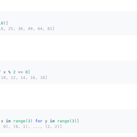
10
)]
16, 25, 36, 49, 64, 81]
f
 x % 
2
 == 
0
]
 10, 12, 14, 16, 18]
 x 
in
range
(
3
)
for
 y 
in
range
(
3
)]
, 0), (0, 1), ..., (2, 2)]