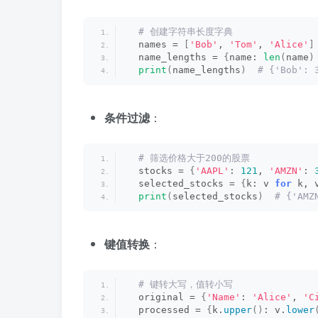
 # 创建字符串长度字典
  names = 
[
'Bob'
, 
'Tom'
, 
'Alice'
]
  name_lengths = 
{
name: 
len
(
name
)
print
(
name_lengths
)
 # {'Bob': 
条件过滤
：
 # 筛选价格大于200的股票
  stocks = 
{
'AAPL'
: 
121
, 
'AMZN'
: 
  selected_stocks = 
{
k: v 
for
 k, 
print
(
selected_stocks
)
 # {'AMZ
键值转换
：
 # 键转大写，值转小写
  original = 
{
'Name'
: 
'Alice'
, 
'C
  processed = 
{
k.
upper
()
: v.
lower