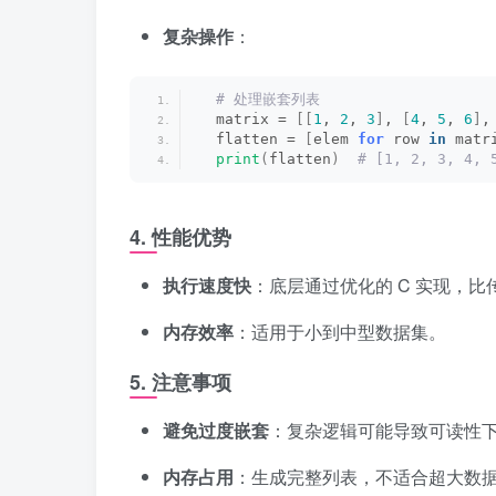
复杂操作
：
 # 处理嵌套列表
  matrix = 
[[
1
, 
2
, 
3
]
, 
[
4
, 
5
, 
6
]
,
  flatten = 
[
elem 
for
 row 
in
 matr
print
(
flatten
)
 # [1, 2, 3, 4, 
4.
性能优势
执行速度快
：底层通过优化的 C 实现，比
内存效率
：适用于小到中型数据集。
5.
注意事项
避免过度嵌套
：复杂逻辑可能导致可读性
内存占用
：生成完整列表，不适合超大数