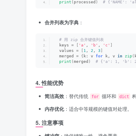
print
(
processed
)
 # {'NAME': 'a
合并列表为字典
：
 # 用 zip 合并键值列表
  keys = 
[
'a'
, 
'b'
, 
'c'
]
  values = 
[
1
, 
2
, 
3
]
  merged = 
{
k: v 
for
 k, v 
in
zip
(
print
(
merged
)
 # {'a': 1, 'b': 
4.
性能优势
简洁高效
：替代传统
循环和
构
for
dict
内存优化
：适合中等规模的键值对处理。
5.
注意事项
键冲突
：确保键唯一性，避免覆盖。