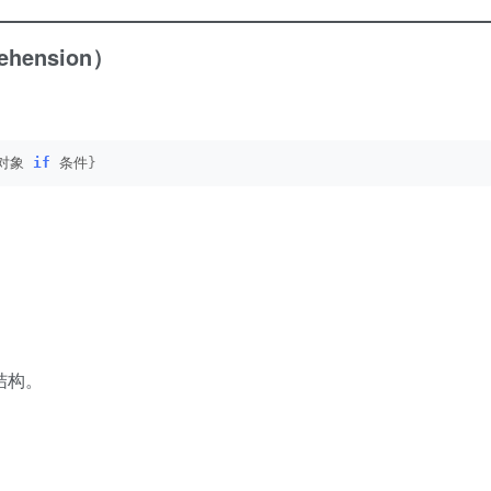
hension）
对象 
if
 条件
}
结构。