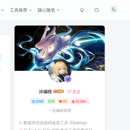
工具推荐
随心随笔
沐编程
关注
2095
0
25
33.9W+
。
一起编程摇摆
数据库信创源码改造工具 (Desktop)