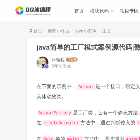
首页
模块代码
项目专区
首页
编程小作业
java小案例
正文
java简单的工厂模式案例源代码|
沐编程
3年前发布
在下面的示例中，
是一个接口，它定
Animal
具体动物类。
是工厂类，它有一个静态方法
AnimalFactory
在
方法中，通过判断传入的
createAnimal()
t
在
类的
方法中，通过调用
Main
main()
Anima