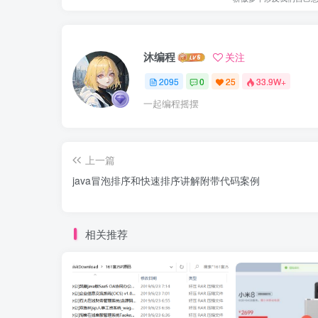
沐编程
关注
2095
0
25
33.9W+
一起编程摇摆
上一篇
java冒泡排序和快速排序讲解附带代码案例
相关推荐