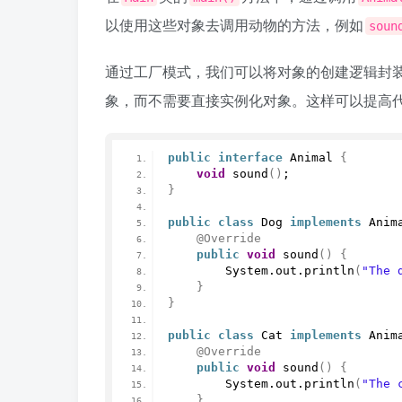
以使用这些对象去调用动物的方法，例如
soun
通过工厂模式，我们可以将对象的创建逻辑封
象，而不需要直接实例化对象。这样可以提高
public
interface
 Animal 
{
void
sound
()
;
}
public
class
 Dog 
implements
 Anim
@Override
public
void
sound
()
{
        System.
out
.
println
(
"The 
}
}
public
class
 Cat 
implements
 Anim
@Override
public
void
sound
()
{
        System.
out
.
println
(
"The 
}