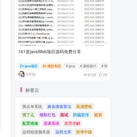
161套javaWeb项目源码免费分享
计算机专
java项目
项目专区
# java
# 课程设计
# 毕业设计
随心随
2年前
2年前
6103
25
标签云
黑名单系统
麻雀搜索算法
高清壁纸
饿了么
领取红包
面试
防骗宣传
链表
配置镜像
选课系统
迷宫求解
远程链接服务器
远程仓库
软考中级