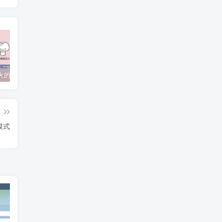
抖音上较火的“可以成为我的恋人吗”HTML源码
javaweb+C+asp毕业设计项目合集免费下载
javaWeb毕业设计项目完整源码附带论文合集免费下载
篇
模式