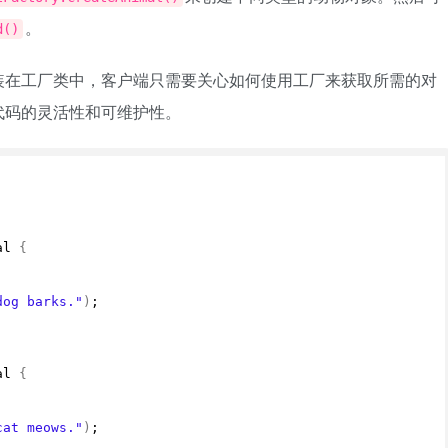
。
d()
装在工厂类中，客户端只需要关心如何使用工厂来获取所需的对
代码的灵活性和可维护性。
al 
{
dog barks."
)
;
al 
{
cat meows."
)
;