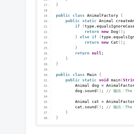
}
public
class
 AnimalFactory 
{
public
static
 Animal 
createA
if
(
type.
equalsIgnoreCas
return
new
Dog
()
;
}
else
if
(
type.
equalsIg
return
new
Cat
()
;
}
return
null
;
}
}
public
class
 Main 
{
public
static
void
main
(
Stri
        Animal dog = AnimalFacto
        dog.
sound
()
;
 // 输出：The 
        Animal cat = AnimalFacto
        cat.
sound
()
;
 // 输出：The 
}
}