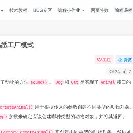
技术教程
BUG专区
编程小作业
网页特效
编程课程
熟悉工厂模式
关注
赞赏
34
7
义了动物的方法
。
和
是实现了
接口的
sound()
Dog
Cat
Animal
用于根据传入的参数创建不同类型的动物对象
createAnimal()
参数来确定应该创建哪种类型的动物对象，并将其返回。
ype
来创建不同类型的动物对象。然后可
lFactory.createAnimal()