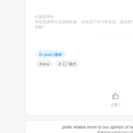
©
版权声明
本站资源来自互联网收集，仅供用于学习和交流，请勿用
谅解！
java小案例
# java
# 工厂模式
点赞
7
pride relates more to our opinion of o
骄傲多半涉及我们自己