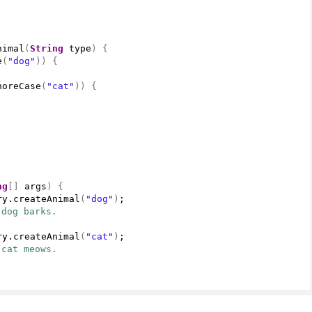
nimal
(
String
 type
)
{
e
(
"dog"
))
{
noreCase
(
"cat"
))
{
ng
[]
 args
)
{
ry.
createAnimal
(
"dog"
)
;
dog barks.
ry.
createAnimal
(
"cat"
)
;
cat meows.