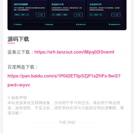
源码下载
蓝奏云下载：
https://wfr.lanzout.com/iMpq02t3vwmf
百度网盘下载：
https://pan.baidu.com/s/1P042ET5pSZjP1sZHFx-9wQ?
pwd=wyvv
©
版权声明
本站资源来自互联网收集，仅供用于学习和交流，请勿用于商业用
途。如有侵权、不妥之处，请联系站长并出示版权证明以便删除。敬
请谅解！
THE END