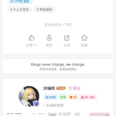
HTML项目
# 个人引导页
# 导航源码
喜欢就支持一下吧
点赞
11
赞赏
分享
收藏
things never change, we change.
世界并没有变，改变的是我们
沐编程
关注
2095
0
25
34.1W+
一起编程摇摆