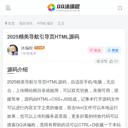
首页
项目专区
HTML项目
正文
2025精美导航引导页HTML源码
沐编程
关注
赞赏
1年前发布
275
11
源码介绍
2025精美导航引导页HTML源码，自适应手机/电脑，无后
台，上传网站根目录就能用，可以双页切换，亲测可用，搭
建简单，源码由HTML+CSS+JS组成，记事本打开源码文件
可以进行内容文字之类的修改，双击html文件可以本地运行
效果，也可以上传到服务器里面，更多好看的特效代码可以
搜索QQ沐编程，觉得有帮助的话可以CTRL+D收藏一下本站