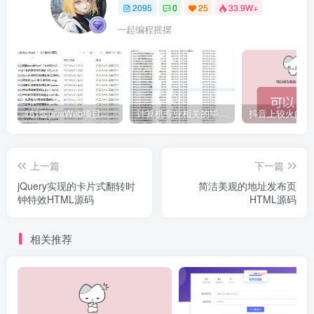
2095
0
25
33.9W+
一起编程摇摆
161套javaWeb项目源码免费分享
计算机专业相关的毕业设计论文合集免费下载
上一篇
下一篇
jQuery实现的卡片式翻转时
简洁美观的地址发布页
钟特效HTML源码
HTML源码
相关推荐