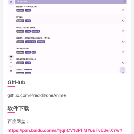
GitHub
github.com/Predidit/oneAnime
软件下载
百度网盘：
https://pan.baidu.com/s/1jqnCV18PFMYuuFvE3vrXYw?