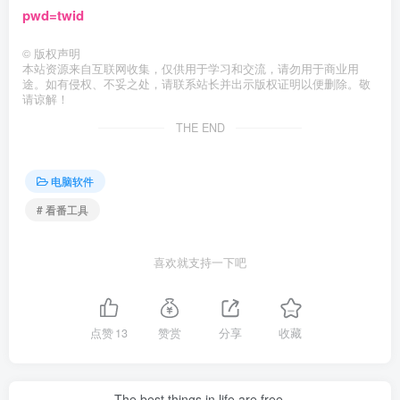
pwd=twid
©
版权声明
本站资源来自互联网收集，仅供用于学习和交流，请勿用于商业用
途。如有侵权、不妥之处，请联系站长并出示版权证明以便删除。敬
请谅解！
THE END
电脑软件
# 看番工具
喜欢就支持一下吧
点赞
13
赞赏
分享
收藏
The best things in life are free.