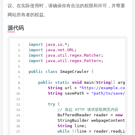
议。在实际使用时，请确保你有合法的权限和许可，并尊重
网站所有者的权益。
源代码
import
 java.io.
*;
import
 java.net.URL
;
import
 java.util.regex.Matcher
;
import
 java.util.regex.Pattern
;
public
class
 ImageCrawler 
{
public
static
void
main
(
String
[]
 args
)
{
String
 url = 
"https://example.com"
;
String
 savePath = 
"path/to/save/imag
try
{
 // 发起 HTTP 请求获取网页内容
            BufferedReader reader = 
new
Buff
            StringBuilder webpageContent = 
n
String
 line;
while
((
line = reader.
readLine
()