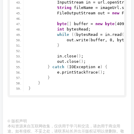
            InputStream in = url.
openStream
(
String
 fileName = imageUrl.
subst
            FileOutputStream out = 
new
FileO
byte
[]
 buffer = 
new
byte
[
4096
]
;
int
 bytesRead;
while
((
bytesRead = in.
read
(
buff
                out.
write
(
buffer, 
0
, bytesRe
}
            in.
close
()
;
            out.
close
()
;
}
catch
(
IOException e
)
{
            e.
printStackTrace
()
;
}
}
}
©
版权声明
本站资源来自互联网收集，仅供用于学习和交流，请勿用于商业用
途。如有侵权、不妥之处，请联系站长并出示版权证明以便删除。敬