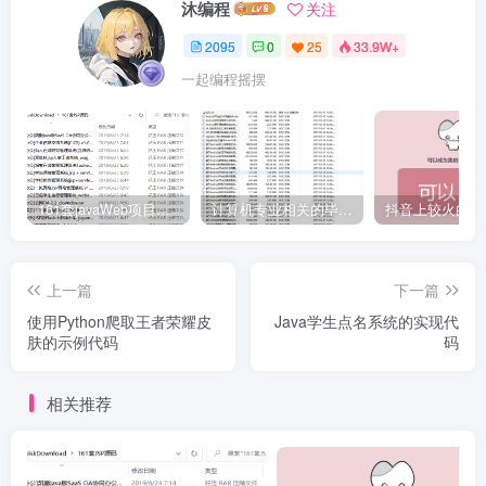
沐编程
关注
2095
0
25
33.9W+
一起编程摇摆
161套javaWeb项目源码免费分享
计算机专业相关的毕业设计论文合集免费下载
上一篇
下一篇
使用Python爬取王者荣耀皮
Java学生点名系统的实现代
肤的示例代码
码
相关推荐