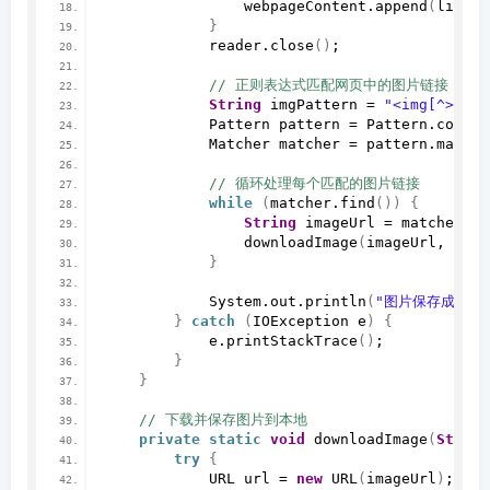
                webpageContent.
append
(
line
)
;
}
            reader.
close
()
;
 // 正则表达式匹配网页中的图片链接
String
 imgPattern = 
"<img[^>]+sr
            Pattern pattern = Pattern.
compil
            Matcher matcher = pattern.
matche
 // 循环处理每个匹配的图片链接
while
(
matcher.
find
())
{
String
 imageUrl = matcher.
gr
downloadImage
(
imageUrl, save
}
            System.
out
.
println
(
"图片保存成功！
}
catch
(
IOException e
)
{
            e.
printStackTrace
()
;
}
}
 // 下载并保存图片到本地
private
static
void
downloadImage
(
String
try
{
            URL url = 
new
URL
(
imageUrl
)
;