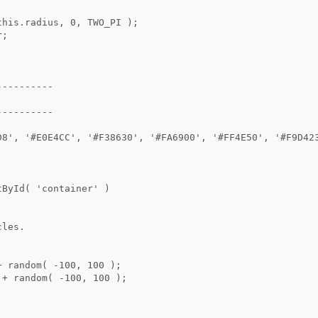
this.radius, 0, TWO_PI );
r;
----------
----------
D8', '#E0E4CC', '#F38630', '#FA6900', '#FF4E50', '#F9D42
tById( 'container' )
cles.
+ random( -100, 100 );
 + random( -100, 100 );