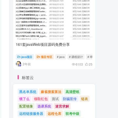
161套javaWeb项目源码免费分享
计算机专
java项目
项目专区
# java
# 课程设计
# 毕业设计
随心随
2年前
2年前
6103
25
标签云
黑名单系统
麻雀搜索算法
高清壁纸
饿了么
领取红包
面试
防骗宣传
链表
配置镜像
选课系统
迷宫求解
远程链接服务器
远程仓库
软考中级