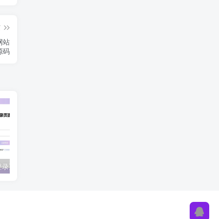
篇
网站
源码
六款超好看的登录页面HTML源码
自适应个人官方网站引导页|博客网页工作室引导页HTML模版源码