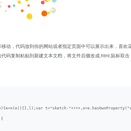
标移动，代码放到你的网站或者指定页面中可以展示出来，喜欢
码复制粘贴到新建文本文档，将文件后缀改成.html,鼠标双击
e){e=n(e||{},l);var t="sketch-"+r++,o=e.hasOwnProperty("
 {