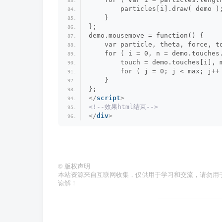
        particles[i].draw( demo )
    }
};
demo.mousemove = function() {
    var particle, theta, force, t
    for ( i = 0, n = demo.touches
        touch = demo.touches[i], 
        for ( j = 0; j < max; j++
    }
};
</
script
>
<!--效果html结束-->
</
div
>
©
版权声明
本站资源来自互联网收集，仅供用于学习和交流，请勿用
谅解！