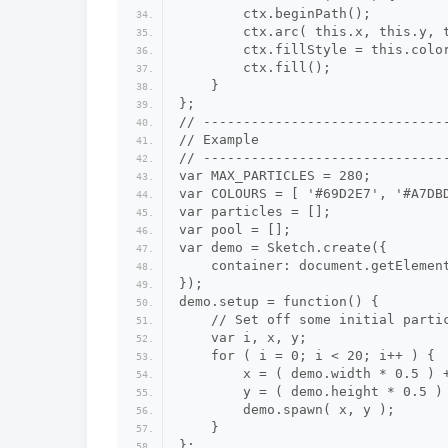
        ctx.beginPath();
        ctx.arc( this.x, this.y, 
        ctx.fillStyle = this.colo
        ctx.fill();
    }
};
// ------------------------------
// Example
// ------------------------------
var MAX_PARTICLES = 280;
var COLOURS = [ '#69D2E7', '#A7DB
var particles = [];
var pool = [];
var demo = Sketch.create({
    container: document.getElemen
});
demo.setup = function() {
    // Set off some initial parti
    var i, x, y;
    for ( i = 0; i < 20; i++ ) {
        x = ( demo.width * 0.5 ) 
        y = ( demo.height * 0.5 )
        demo.spawn( x, y );
    }
};