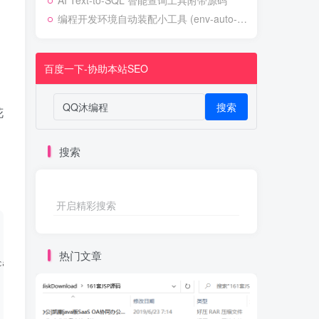
AI Text-to-SQL 智能查询工具附带源码
编程开发环境自动装配小工具 (env-auto-setup)
百度一下-协助本站SEO
搜索
花
搜索
开启精彩搜索
热门文章
canvas"),u=o?e.canvas:document.createElement("canvas");s