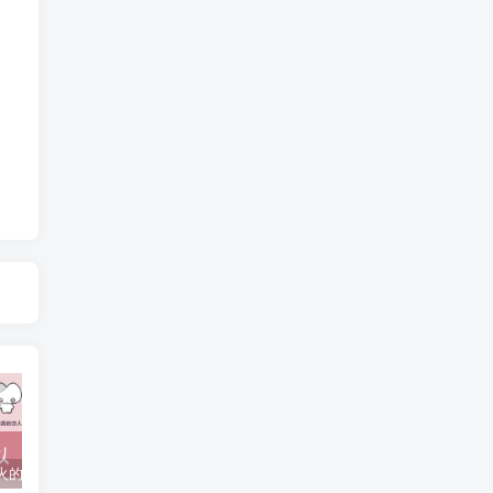
抖音上较火的“可以成为我的恋人吗”HTML源码
javaweb+C+asp毕业设计项目合集免费下载
javaWeb毕业设计项目完整源码附带论文合集免费下载