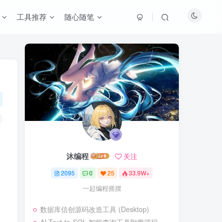
工具推荐
随心随笔
沐编程
关注
2095
0
25
33.9W+
一起编程摇摆
数据库信创源码改造工具 (Desktop)