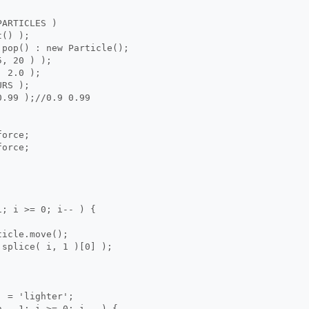
PARTICLES )
t() );
.pop() : new Particle();
5, 20 ) );
, 2.0 );
URS );
0.99 );//0.9 0.99
force;
force;
1; i >= 0; i-- ) {
ticle.move();
.splice( i, 1 )[0] );
  = 'lighter';
h - 1; i >= 0; i-- ) {