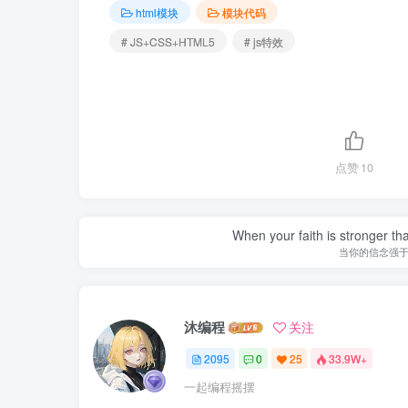
html模块
模块代码
# JS+CSS+HTML5
# js特效
点赞
10
When your faith is stronger t
当你的信念强
沐编程
关注
2095
0
25
33.9W+
一起编程摇摆