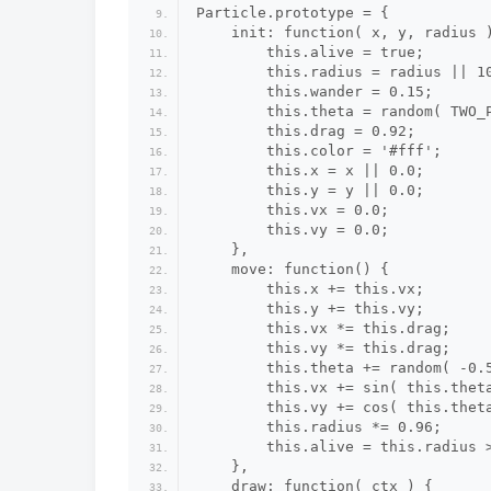
Particle.prototype = {
    init: function( x, y, radius 
        this.alive = true;
        this.radius = radius || 1
        this.wander = 0.15;
        this.theta = random( TWO_
        this.drag = 0.92;
        this.color = '#fff';
        this.x = x || 0.0;
        this.y = y || 0.0;
        this.vx = 0.0;
        this.vy = 0.0;
    },
    move: function() {
        this.x += this.vx;
        this.y += this.vy;
        this.vx *= this.drag;
        this.vy *= this.drag;
        this.theta += random( -0.
        this.vx += sin( this.thet
        this.vy += cos( this.thet
        this.radius *= 0.96;
        this.alive = this.radius 
    },
    draw: function( ctx ) {