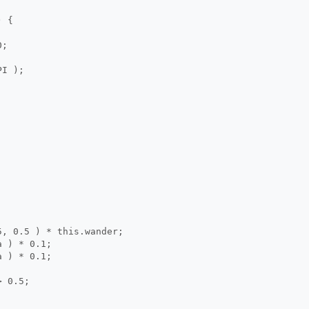
) {
0;
PI );
5, 0.5 ) * this.wander;
a ) * 0.1;
a ) * 0.1;
> 0.5;