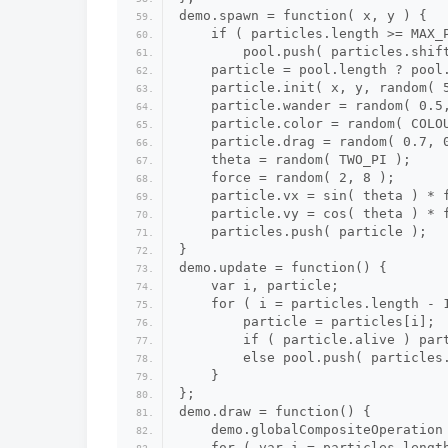
demo.spawn = function( x, y ) {
    if ( particles.length >= MAX_
        pool.push( particles.shif
    particle = pool.length ? pool
    particle.init( x, y, random( 
    particle.wander = random( 0.5
    particle.color = random( COLO
    particle.drag = random( 0.7, 
    theta = random( TWO_PI );
    force = random( 2, 8 );
    particle.vx = sin( theta ) * 
    particle.vy = cos( theta ) * 
    particles.push( particle );
}
demo.update = function() {
    var i, particle;
    for ( i = particles.length - 
        particle = particles[i];
        if ( particle.alive ) par
        else pool.push( particles
    }
};
demo.draw = function() {
    demo.globalCompositeOperation
    for ( var i = particles.lengt