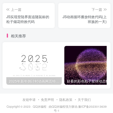
上一篇
下一篇
JS实现登陆界面追随鼠标的
JS动画循环播放特效代码(上
粒子烟花特效代码
班族的一天)
相关推荐
2025年新年倒计时动画网页特效代码
好
友链申请
免责声明
隐私政策
关于我们
Copyright © 2023 ·
QQ沐编程
· 由
QQ沐编程
强力驱动.
豫ICP备2023013639
号-1