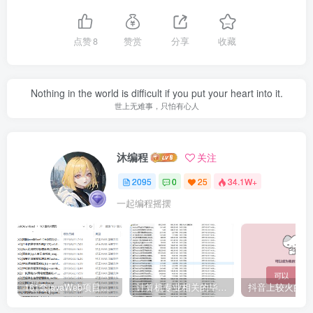
点赞
8
赞赏
分享
收藏
Nothing in the world is difficult if you put your heart into it.
世上无难事，只怕有心人
沐编程
关注
2095
0
25
34.1W+
一起编程摇摆
161套javaWeb项目源码免费分享
计算机专业相关的毕业设计论文合集免费下载