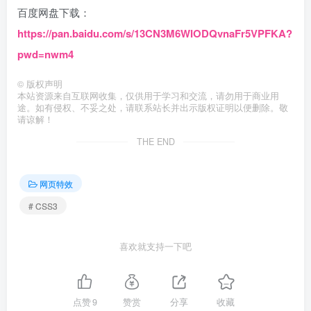
百度网盘下载：
https://pan.baidu.com/s/13CN3M6WIODQvnaFr5VPFKA?
pwd=nwm4
©
版权声明
本站资源来自互联网收集，仅供用于学习和交流，请勿用于商业用
途。如有侵权、不妥之处，请联系站长并出示版权证明以便删除。敬
请谅解！
THE END
网页特效
# CSS3
喜欢就支持一下吧
点赞
9
赞赏
分享
收藏