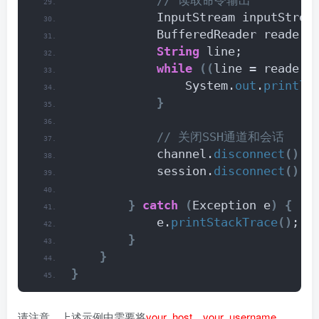
 // 读取命令输出
            InputStream inputStrea
            BufferedReader reader 
String
 line;
while
((
line = reader.
                System.
out
.
println
}
 // 关闭SSH通道和会话
            channel.
disconnect
()
;
            session.
disconnect
()
;
}
catch
(
Exception e
)
{
            e.
printStackTrace
()
;
}
}
}
请注意，上述示例中需要将
your_host
、
your_username
、