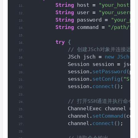
String
 host = 
"your_host"
;
String
 user = 
"your_userna
String
 password = 
"your_pa
String
 command = 
"/path/to
try
{
 // 创建JSch对象并连接远
            JSch jsch = 
new
JSch
()
            Session session = jsch
            session.
setPassword
(
pa
            session.
setConfig
(
"Str
            session.
connect
()
;
 // 打开SSH通道并执行命令
            ChannelExec channel = 
            channel.
setCommand
(
com
            channel.
connect
()
;