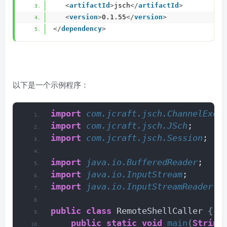
<
artifactId
>
jsch
</
artifactId
>
<
version
>
0.1.55
</
version
>
</
dependency
>
以下是一个示例程序：
import
 com.jcraft.jsch.ChannelExec
import
 com.jcraft.jsch.JSch
;
import
 com.jcraft.jsch.Session
;
import
 java.io.BufferedReader
;
import
 java.io.InputStream
;
import
 java.io.InputStreamReader
;
public
class
 RemoteShellCaller 
{
public
static
void
main
(
String