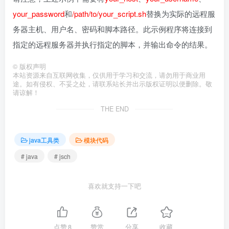
your_password
和
/path/to/your_script.sh
替换为实际的远程服
务器主机、用户名、密码和脚本路径。此示例程序将连接到
指定的远程服务器并执行指定的脚本，并输出命令的结果。
©
版权声明
本站资源来自互联网收集，仅供用于学习和交流，请勿用于商业用
途。如有侵权、不妥之处，请联系站长并出示版权证明以便删除。敬
请谅解！
THE END
java工具类
模块代码
# java
# jsch
喜欢就支持一下吧
点赞
8
赞赏
分享
收藏