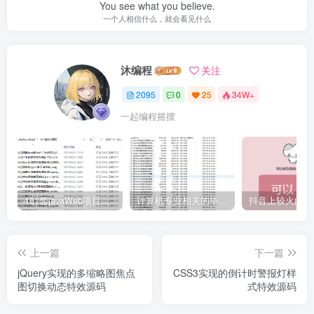
You see what you believe.
一个人相信什么，就会看见什么
沐编程
关注
2095
0
25
34W+
一起编程摇摆
161套javaWeb项目源码免费分享
计算机专业相关的毕业设计论文合集免费下载
上一篇
下一篇
jQuery实现的多缩略图焦点
CSS3实现的倒计时警报灯样
图切换动态特效源码
式特效源码