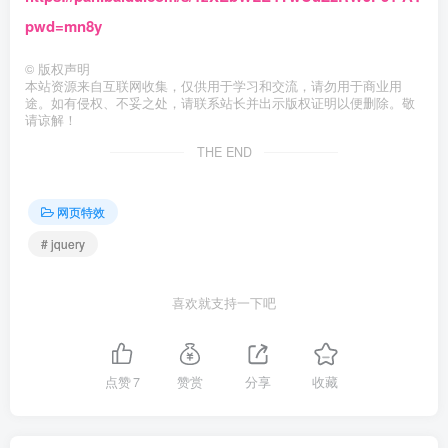
pwd=mn8y
©
版权声明
本站资源来自互联网收集，仅供用于学习和交流，请勿用于商业用
途。如有侵权、不妥之处，请联系站长并出示版权证明以便删除。敬
请谅解！
THE END
网页特效
# jquery
喜欢就支持一下吧
点赞
7
赞赏
分享
收藏