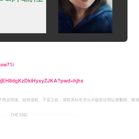
csw71i
9eQjEH8dgKzDkiHyxyZJKA?pwd=hjhx
于商业用途。如有侵权、不妥之处，请联系站长并出示版权证明以便删除。敬
THE END