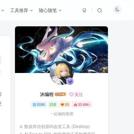
工具推荐
随心随笔
的
沐编程
关注
使
2095
0
25
33.9W+
一起编程摇摆
数据库信创源码改造工具 (Desktop)