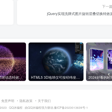
下一
jQuery实现洗牌式图片旋转层叠切换特效
好看的彩色粒子星球动态特效代码
HTML5 3D地球仪可按经纬坐标定位特效代码
免责声明
隐私政策
关于我们
 2023 ·
QQ沐编程
· 由
QQ沐编程
强力驱动.
豫ICP备2023013639号-1