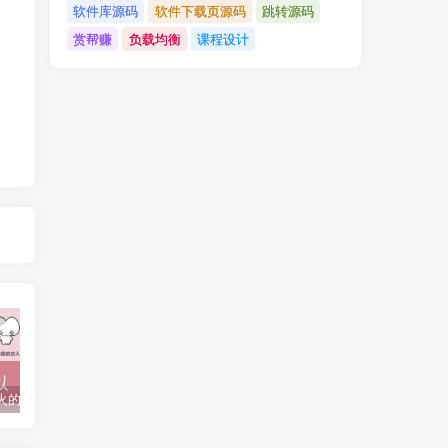
软件库源码
软件下载页源码
跳转源码
赏帮赚
负载均衡
课程设计
抖音上较火的“可以成为我的恋人吗”HTML源码
javaweb+C+asp毕业设计项目合集免费下载
javaWeb毕业设计项目完整源码附带论文合集免费下载