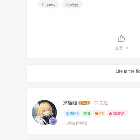
# jquery
# js特效
点赞
13
Life is the f
沐编程
关注
2095
0
25
33.9W+
一起编程摇摆