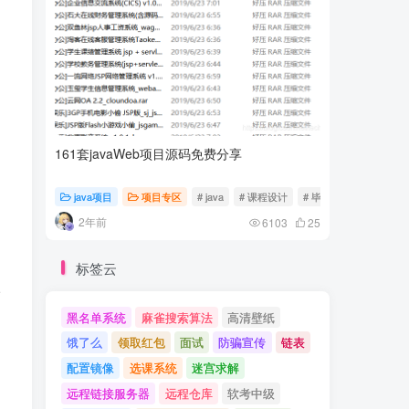
161套javaWeb项目源码免费分享
计算机专
java项目
项目专区
# java
# 课程设计
# 毕业设计
随心随
2年前
2年前
6103
25
标签云
请
黑名单系统
麻雀搜索算法
高清壁纸
饿了么
领取红包
面试
防骗宣传
链表
配置镜像
选课系统
迷宫求解
远程链接服务器
远程仓库
软考中级