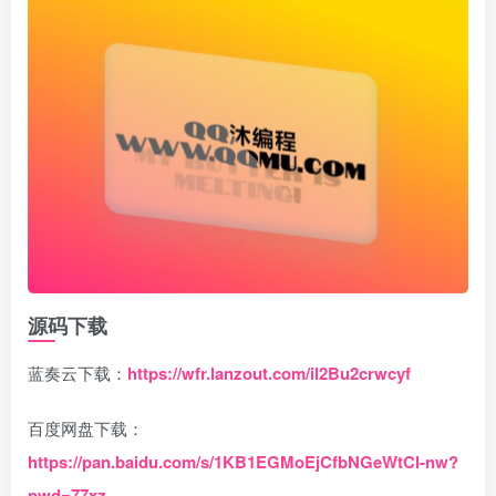
源码下载
蓝奏云下载：
https://wfr.lanzout.com/il2Bu2crwcyf
百度网盘下载：
https://pan.baidu.com/s/1KB1EGMoEjCfbNGeWtCI-nw?
pwd=77xz