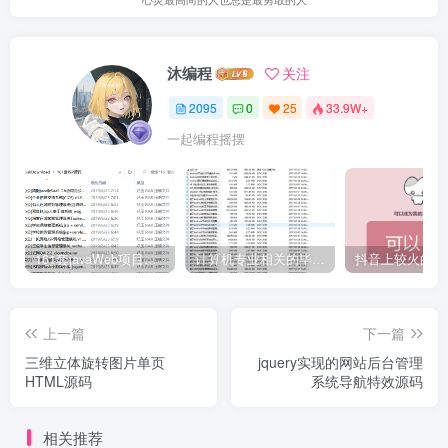
沐编程
关注
2095
0
25
33.9W+
一起编程摇摆
161套javaWeb项目源码免费分享
计算机专业相关的毕业设计论文合集免费下载
上一篇
下一篇
三维立体旋转图片单页
jquery实现的网站后台管理
HTML源码
系统导航特效源码
相关推荐