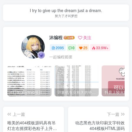
I try to give up the dream just a dream.
努力了才叫梦想
沐编程
关注
2095
0
25
33.9W+
一起编程摇摆
161套javaWeb项目源码免费分享
计算机专业相关的毕业设计论文合集免费下载
上一篇
下一篇
唯美的404模板源码具有吊
动态黑色方块印刷文字特效
灯左右摇摆彩色粒子上升特
404模板HTML源码