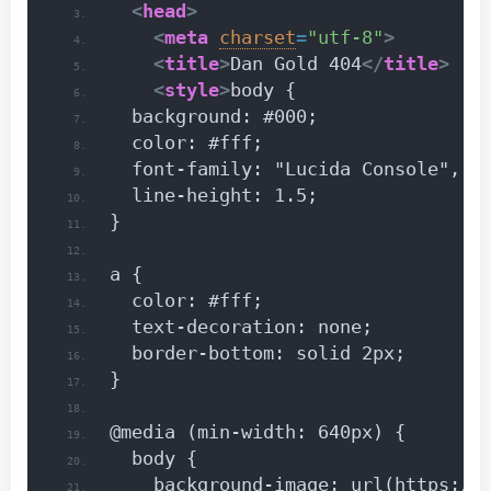
<
head
>
<
meta
charset
=
"utf-8"
>
<
title
>
Dan Gold 404
</
title
>
<
style
>
body {
  background: #000;
  color: #fff;
  font-family: "Lucida Console", M
  line-height: 1.5;
}
a {
  color: #fff;
  text-decoration: none;
  border-bottom: solid 2px;
}
@media (min-width: 640px) {
  body {
    background-image: url(https://