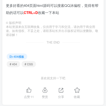
更多好看的404页面html源码可以搜索QQ沐编程，觉得有帮
助的话可以
CTRL+D
收藏一下本站
©
版权声明
本站资源来自互联网收集，仅供用于学习和交流，请勿用于商业用
途。如有侵权、不妥之处，请联系站长并出示版权证明以便删除。敬
请谅解！
THE END
404模板
# 404
# CSS
喜欢就支持一下吧
点赞
11
赞赏
分享
收藏