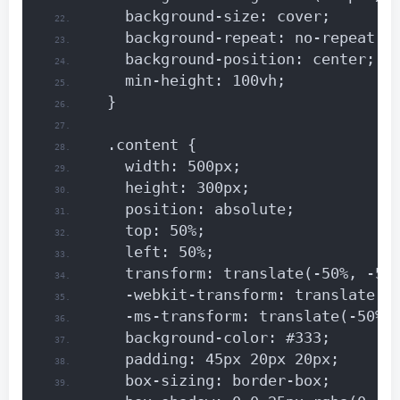
    background-size: cover;
    background-repeat: no-repeat;
    background-position: center;
    min-height: 100vh;
  }
  .content {
    width: 500px;
    height: 300px;
    position: absolute;
    top: 50%;
    left: 50%;
    transform: translate(-50%, -50
    -webkit-transform: translate(-
    -ms-transform: translate(-50%,
    background-color: #333;
    padding: 45px 20px 20px;
    box-sizing: border-box;