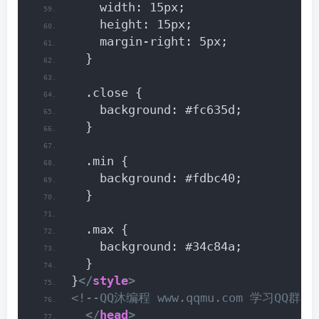
    width: 15px;
    height: 15px;
    margin-right: 5px;
  }
  .close {
    background: #fc635d;
  }
  .min {
    background: #fdbc40;
  }
  .max {
    background: #34c84a;
  }
}
</
style
>
<!--QQ沐编程 www.qqmu.com 学习QQ群：29
</
head
>