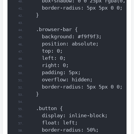
    box-shadow: 0 0 25px rgba(0, 0
    border-radius: 5px 5px 0 0;
  }
  .browser-bar {
    background: #f9f9f3;
    position: absolute;
    top: 0;
    left: 0;
    right: 0;
    padding: 5px;
    overflow: hidden;
    border-radius: 5px 5px 0 0;
  }
  .button {
    display: inline-block;
    float: left;
    border-radius: 50%;