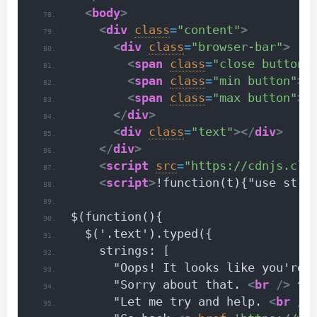
<
body
>
<
div
class
=
"content"
>
<
div
class
=
"browser-bar"
>
<
span
class
=
"close button"
<
span
class
=
"min button"
>
<
<
span
class
=
"max button"
>
<
</
div
>
<
div
class
=
"text"
>
</
div
>
</
div
>
<
script
src
=
"https://cdnjs.clo
<
script
>
!function(t){"use stri
$(function(){
  $('.text').typed({
    strings: [
      "Oops! It looks like you're 
      "Sorry about that. 
<
br
/>
 ^1
      "Let me try and help. 
<
br
/>