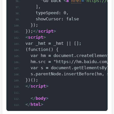
      "Go back 
<
a
href
=
'https://ww
    ],
    typeSpeed: 0,
    showCursor: false
  });
});
</
script
>
<
script
>
var _hmt = _hmt || [];
(function() {
  var hm = document.createElement(
  hm.src = "https://hm.baidu.com/h
  var s = document.getElementsByTa
  s.parentNode.insertBefore(hm, s)
})();
</
script
>
</
body
>
</
html
>