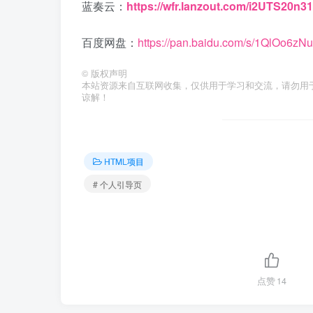
蓝奏云：
https://wfr.lanzout.com/i2UTS20n31
百度网盘：
https://pan.baidu.com/s/1QlOo6
©
版权声明
本站资源来自互联网收集，仅供用于学习和交流，请勿用
谅解！
HTML项目
# 个人引导页
点赞
14