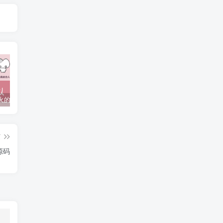
抖音上较火的“可以成为我的恋人吗”HTML源码
javaweb+C+asp毕业设计项目合集免费下载
javaWeb毕业设计项目完整源码附带论文合集免费下载
篇
源码