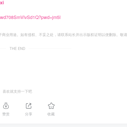
xi
zNuwd708SmVlvSd1Q?pwd=jm5l
于商业用途。如有侵权、不妥之处，请联系站长并出示版权证明以便删除。敬
THE END
喜欢就支持一下吧
赞赏
分享
收藏