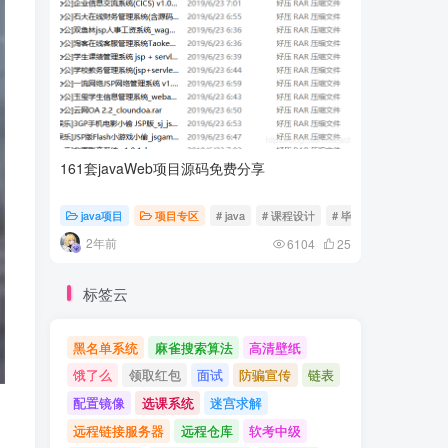
161套javaWeb项目源码免费分享
计算机专
java项目
项目专区
# java
# 课程设计
# 毕业设计
随心随
2年前
2年前
6104
25
标签云
黑名单系统
麻雀搜索算法
高清壁纸
饿了么
领取红包
面试
防骗宣传
链表
配置镜像
选课系统
迷宫求解
远程链接服务器
远程仓库
软考中级