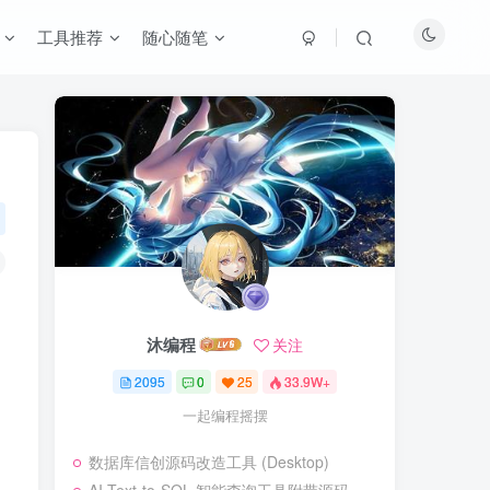
工具推荐
随心随笔
沐编程
关注
2095
0
25
33.9W+
一起编程摇摆
数据库信创源码改造工具 (Desktop)