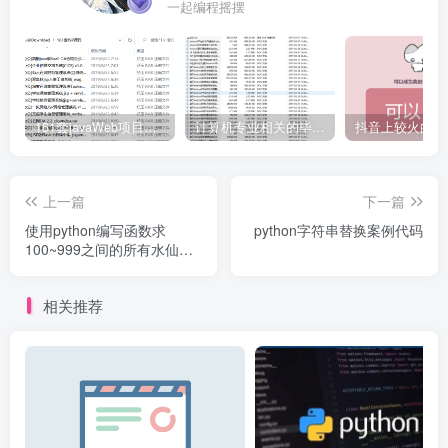
一起编程摇摆
161套javaWeb项目源码免费分享
计算机专业相关的毕业设计论文合集免费下载
上一篇
下一篇
使用python编写函数求
python字符串替换案例代码
100~999之间的所有水仙花
数
相关推荐