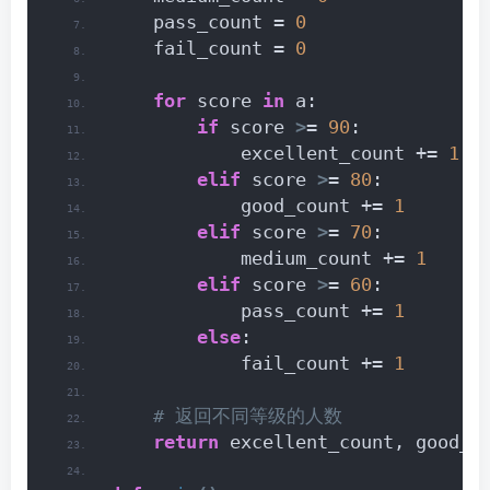
    pass_count = 
0
    fail_count = 
0
for
 score 
in
 a:
if
 score 
>
= 
90
:
            excellent_count += 
1
elif
 score 
>
= 
80
:
            good_count += 
1
elif
 score 
>
= 
70
:
            medium_count += 
1
elif
 score 
>
= 
60
:
            pass_count += 
1
else
:
            fail_count += 
1
 # 返回不同等级的人数
return
 excellent_count, good_c