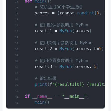
def
main
()
:
 # 随机生成30个学生成绩
    scores = 
[
random.
randint
(
0
, 
10
 # 使用默认参数调用 MyFun
    result1 = 
MyFun
(
scores
)
 # 使用关键字参数调用 MyFun
    result2 = 
MyFun
(
scores, b=
5
)
 # 使用位置参数调用 MyFun
    result3 = 
MyFun
(
scores, 
5
)
 # 输出结果
print
(
f
"{result1[0]} {result2[
if
__name__
 == 
"__main__"
:
main
()