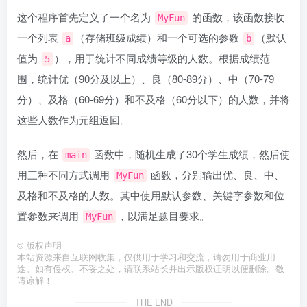
这个程序首先定义了一个名为
的函数，该函数接收
MyFun
一个列表
（存储班级成绩）和一个可选的参数
（默认
a
b
值为
），用于统计不同成绩等级的人数。根据成绩范
5
围，统计优（90分及以上）、良（80-89分）、中（70-79
分）、及格（60-69分）和不及格（60分以下）的人数，并将
这些人数作为元组返回。
然后，在
函数中，随机生成了30个学生成绩，然后使
main
用三种不同方式调用
函数，分别输出优、良、中、
MyFun
及格和不及格的人数。其中使用默认参数、关键字参数和位
置参数来调用
，以满足题目要求。
MyFun
©
版权声明
本站资源来自互联网收集，仅供用于学习和交流，请勿用于商业用
途。如有侵权、不妥之处，请联系站长并出示版权证明以便删除。敬
请谅解！
THE END