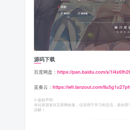
源码下载
百度网盘：
https://pan.baidu.com/s/1i4x6
蓝奏云：
https://wfr.lanzout.com/iIu5g1u27ph
©
版权声明
本站资源来自互联网收集，仅供用于学习和交流，请勿用
谅解！