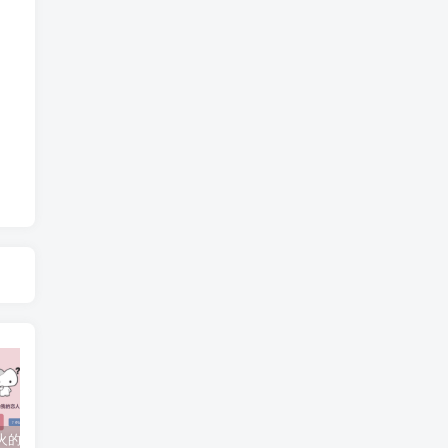
抖音上较火的“可以成为我的恋人吗”HTML源码
javaweb+C+asp毕业设计项目合集免费下载
javaWeb毕业设计项目完整源码附带论文合集免费下载