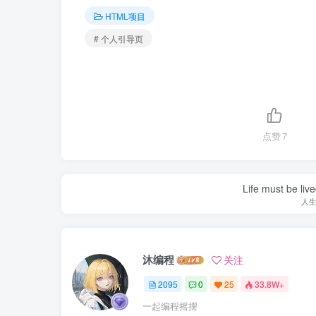
HTML项目
# 个人引导页
点赞
7
Life must be liv
人
沐编程
关注
2095
0
25
33.8W+
一起编程摇摆