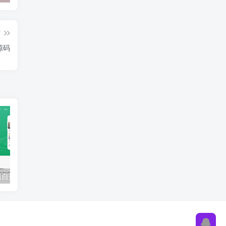
篇
源码
APP下载页前端自适应HTML源码|软件下载页HTML源码
自适应个人官方网站引导页|博客网页工作室引导页HTML模版源码
好看的个人导