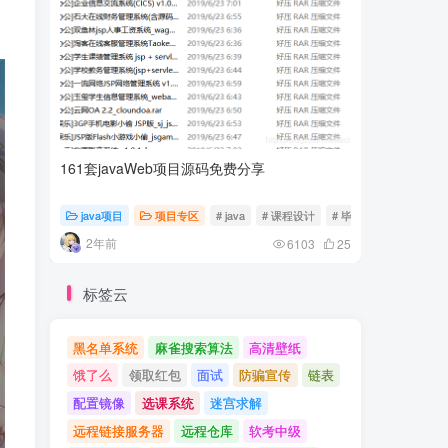
161套javaWeb项目源码免费分享
计算机专
java项目
项目专区
# java
# 课程设计
# 毕业设计
随心随
2年前
2年前
6103
25
标签云
黑名单系统
麻雀搜索算法
高清壁纸
饿了么
领取红包
面试
防骗宣传
链表
配置镜像
选课系统
迷宫求解
远程链接服务器
远程仓库
软考中级