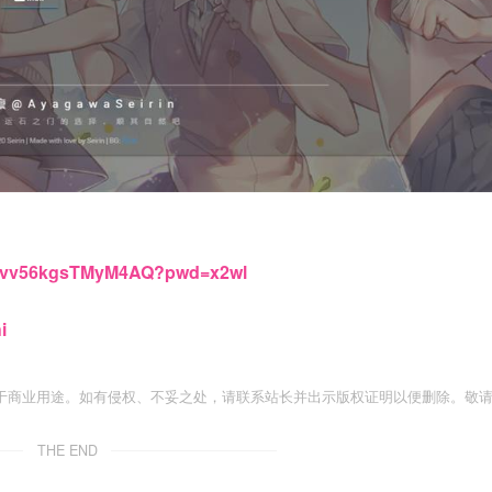
fh2Ivv56kgsTMyM4AQ?pwd=x2wl
i
于商业用途。如有侵权、不妥之处，请联系站长并出示版权证明以便删除。敬
THE END