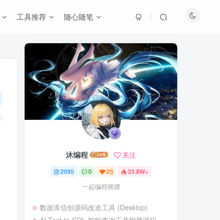
工具推荐
随心随笔
沐编程
关注
2095
0
25
33.8W+
一起编程摇摆
数据库信创源码改造工具 (Desktop)