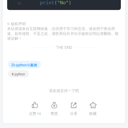
print
(
"No"
)
©
版权声明
本站资源来自互联网收集，仅供用于学习和交流，请勿用于商业用
途。如有侵权、不妥之处，请联系站长并出示版权证明以便删除。敬
请谅解！
THE END
python小案例
# python
喜欢就支持一下吧
点赞
14
赞赏
分享
收藏