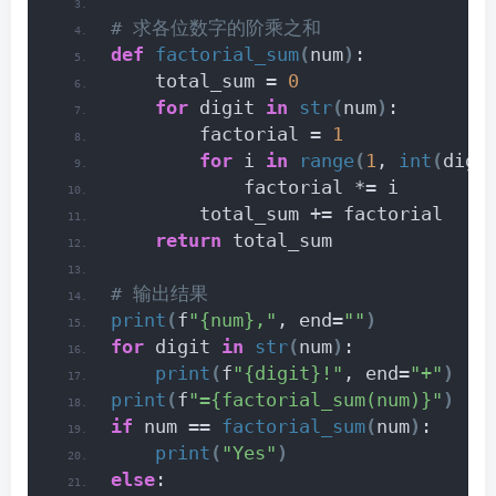
# 求各位数字的阶乘之和
def
factorial_sum
(
num
)
:
    total_sum = 
0
for
 digit 
in
str
(
num
)
:
        factorial = 
1
for
 i 
in
range
(
1
, 
int
(
digi
            factorial *= i
        total_sum += factorial
return
 total_sum
# 输出结果
print
(
f
"{num},"
, end=
""
)
for
 digit 
in
str
(
num
)
:
print
(
f
"{digit}!"
, end=
"+"
)
print
(
f
"={factorial_sum(num)}"
)
if
 num == 
factorial_sum
(
num
)
:
print
(
"Yes"
)
else
: