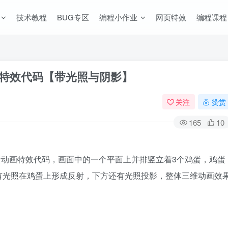
技术教程
BUG专区
编程小作业
网页特效
编程课程
觉特效代码【带光照与阴影】
关注
赞赏
165
10
鸡蛋动画特效代码，画面中的一个平面上并排竖立着3个鸡蛋，鸡蛋
有光照在鸡蛋上形成反射，下方还有光照投影，整体三维动画效