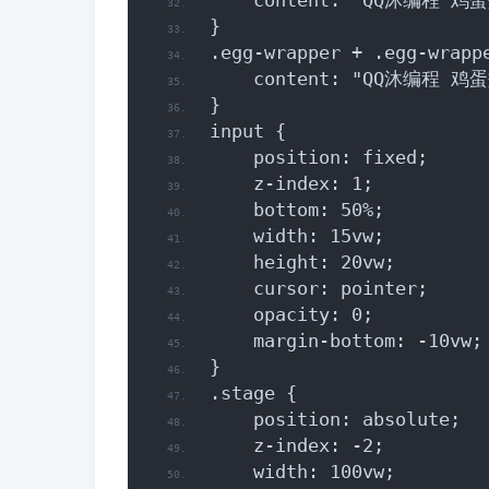
    content: "QQ沐编程 鸡
}
.egg-wrapper + .egg-wrapp
    content: "QQ沐编程 鸡
}
input {
    position: fixed;
    z-index: 1;
    bottom: 50%;
    width: 15vw;
    height: 20vw;
    cursor: pointer;
    opacity: 0;
    margin-bottom: -10vw;
}
.stage {
    position: absolute;
    z-index: -2;
    width: 100vw;