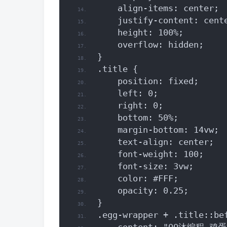
    align-items: center;
    justify-content: cent
    height: 100%;
    overflow: hidden;
}
.title {
    position: fixed;
    left: 0;
    right: 0;
    bottom: 50%;
    margin-bottom: 14vw;
    text-align: center;
    font-weight: 100;
    font-size: 3vw;
    color: #FFF;
    opacity: 0.25;
}
.egg-wrapper + .title::be