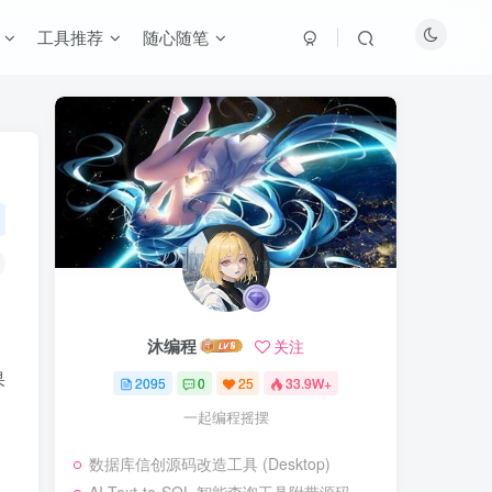
工具推荐
随心随笔
沐编程
关注
果
2095
0
25
33.9W+
一起编程摇摆
数据库信创源码改造工具 (Desktop)