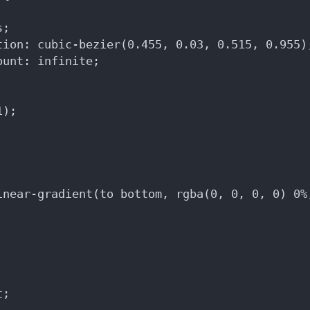
s;
tion: cubic-bezier(0.455, 0.03, 0.515, 0.955)
ount: infinite;
1);
inear-gradient(to bottom, rgba(0, 0, 0, 0) 0%
t;