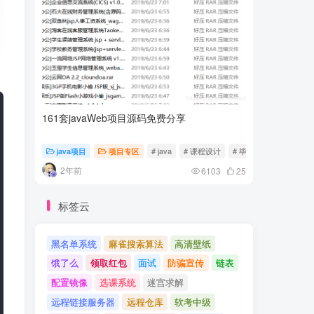
161套javaWeb项目源码免费分享
计算机专
java项目
项目专区
# java
# 课程设计
# 毕业设计
随心随
2年前
2年前
6103
25
标签云
黑名单系统
麻雀搜索算法
高清壁纸
饿了么
领取红包
面试
防骗宣传
链表
配置镜像
选课系统
迷宫求解
远程链接服务器
远程仓库
软考中级