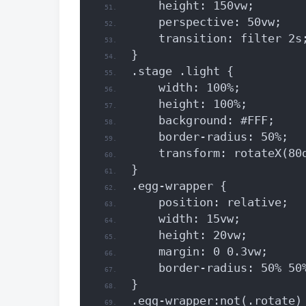
    height: 150vw;
    perspective: 50vw;
    transition: filter 2s
}
.stage .light {
    width: 100%;
    height: 100%;
    background: #FFF;
    border-radius: 50%;
    transform: rotateX(80
}
.egg-wrapper {
    position: relative;
    width: 15vw;
    height: 20vw;
    margin: 0 0.3vw;
    border-radius: 50% 50
}
.egg-wrapper:not(.rotate)