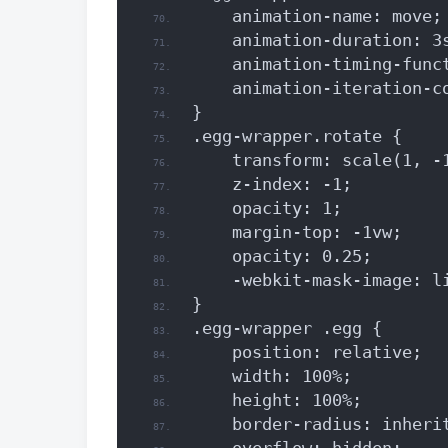
    animation-name: move;
    animation-duration: 3
    animation-timing-func
    animation-iteration-c
}
.egg-wrapper.rotate {
    transform: scale(1, -
    z-index: -1;
    opacity: 1;
    margin-top: -1vw;
    opacity: 0.25;
    -webkit-mask-image: l
}
.egg-wrapper .egg {
    position: relative;
    width: 100%;
    height: 100%;
    border-radius: inheri