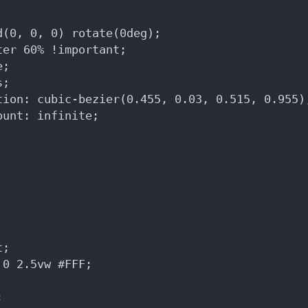
d(0, 0, 0) rotate(0deg);
ter 60% !important;
e;
s;
tion: cubic-bezier(0.455, 0.03, 0.515, 0.955)
ount: infinite;
t;
 0 2.5vw #FFF;
;