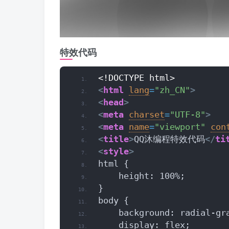
特效代码
<!DOCTYPE html>
<
html
lang
=
"zh_CN"
>
<
head
>
<
meta
charset
=
"UTF-8"
>
<
meta
name
=
"viewport"
con
<
title
>
QQ沐编程特效代码
</
ti
<
style
>
html {
    height: 100%;
}
body {
    background: radial-gr
    display: flex;