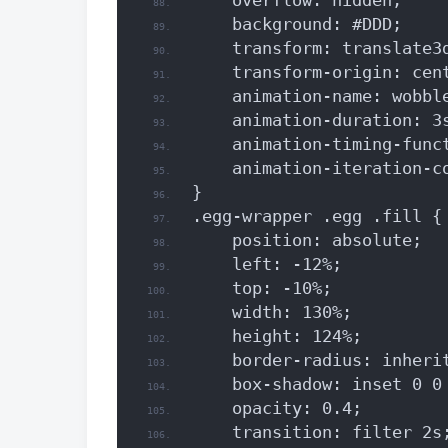
    overflow: hidden;
    background: #DDD;
    transform: translate3
    transform-origin: cen
    animation-name: wobbl
    animation-duration: 3
    animation-timing-func
    animation-iteration-c
}
.egg-wrapper .egg .fill {
    position: absolute;
    left: -12%;
    top: -10%;
    width: 130%;
    height: 124%;
    border-radius: inheri
    box-shadow: inset 0 0
    opacity: 0.4;
    transition: filter 2s