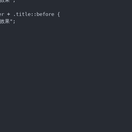
蛋效果";
er + .title::before {
蛋效果";