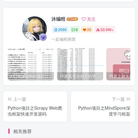
沐编程
关注
2095
0
25
33.9W+
一起编程摇摆
161套javaWeb项目源码免费分享
计算机专业相关的毕业设计论文合集免费下载
上一篇
下一篇
Python项目之Scrapy Web爬
Python项目之MindSpore深
虫框架快速开发源码
度学习框架
相关推荐