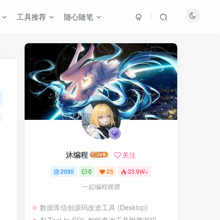
工具推荐
随心随笔
沐编程
关注
2095
0
25
33.9W+
一起编程摇摆
数据库信创源码改造工具 (Desktop)