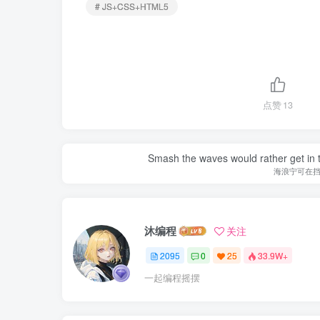
# JS+CSS+HTML5
点赞
13
Smash the waves would rather get in the
海浪宁可在
沐编程
关注
2095
0
25
33.9W+
一起编程摇摆