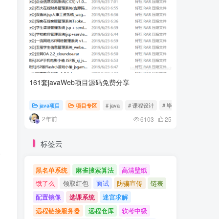
161套javaWeb项目源码免费分享
计算机专
java项目
项目专区
# java
# 课程设计
# 毕业设计
随心随
2年前
2年前
6103
25
标签云
请
黑名单系统
麻雀搜索算法
高清壁纸
饿了么
领取红包
面试
防骗宣传
链表
配置镜像
选课系统
迷宫求解
远程链接服务器
远程仓库
软考中级