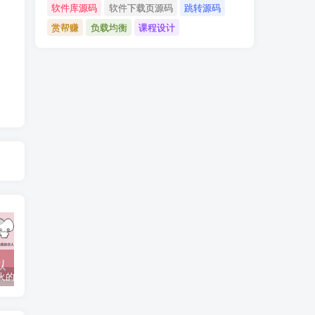
软件库源码
软件下载页源码
跳转源码
赏帮赚
负载均衡
课程设计
抖音上较火的“可以成为我的恋人吗”HTML源码
javaweb+C+asp毕业设计项目合集免费下载
javaWeb毕业设计项目完整源码附带论文合集免费下载