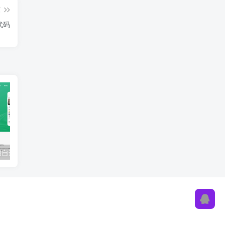
篇
代码
APP下载页前端自适应HTML源码|软件下载页HTML源码
自适应个人官方网站引导页|博客网页工作室引导页HTML模版源码
好看的个人导