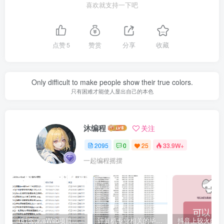
喜欢就支持一下吧
点赞
5
赞赏
分享
收藏
Only difficult to make people show their true colors.
只有困难才能使人显出自己的本色
沐编程
关注
2095
0
25
33.9W+
一起编程摇摆
161套javaWeb项目源码免费分享
计算机专业相关的毕业设计论文合集免费下载