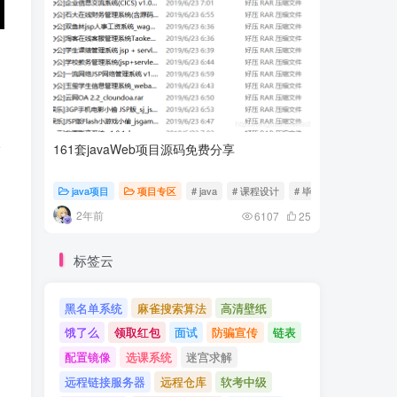
161套javaWeb项目源码免费分享
计算机专
请
java项目
项目专区
# java
# 课程设计
# 毕业设计
随心随
2年前
2年前
6107
25
标签云
黑名单系统
麻雀搜索算法
高清壁纸
饿了么
领取红包
面试
防骗宣传
链表
配置镜像
选课系统
迷宫求解
远程链接服务器
远程仓库
软考中级