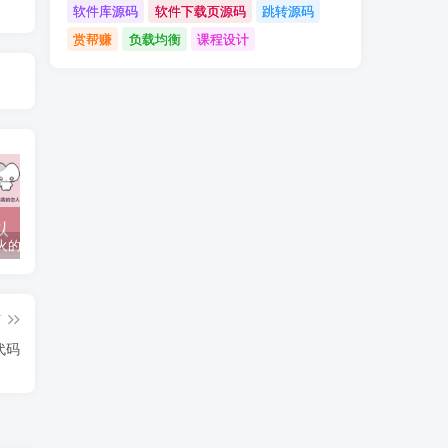
软件库源码
软件下载页源码
跳转源码
赏帮赚
负载均衡
课程设计
抖音上较火的“可以成为我的恋人吗”HTML源码
javaweb+C+asp毕业设计项目合集免费下载
javaWeb毕业设计项目完整源码附带论文合集免费下载
篇
代码