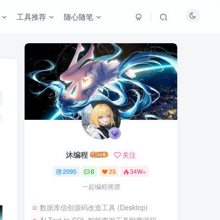
工具推荐
随心随笔
沐编程
关注
2095
0
25
34W+
一起编程摇摆
数据库信创源码改造工具 (Desktop)