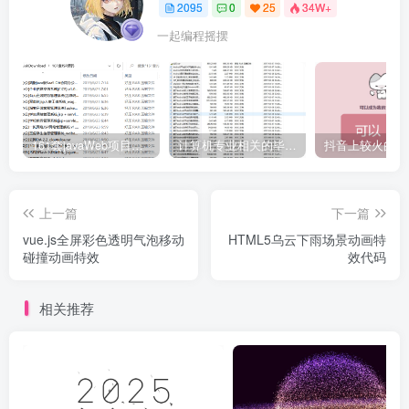
2095
0
25
34W+
一起编程摇摆
161套javaWeb项目源码免费分享
计算机专业相关的毕业设计论文合集免费下载
上一篇
下一篇
vue.js全屏彩色透明气泡移动
HTML5乌云下雨场景动画特
碰撞动画特效
效代码
相关推荐