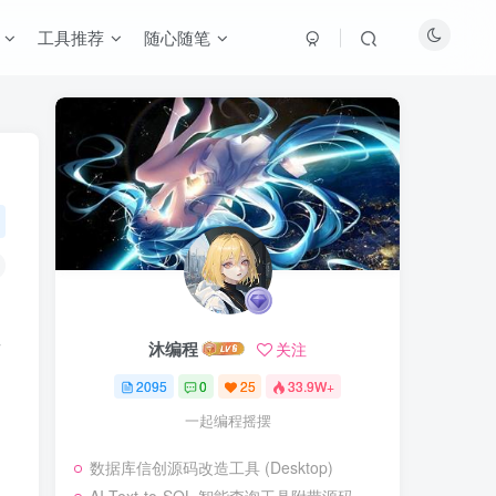
工具推荐
随心随笔
音
沐编程
关注
2095
0
25
33.9W+
一起编程摇摆
数据库信创源码改造工具 (Desktop)