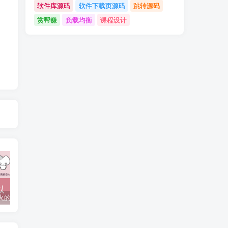
软件库源码
软件下载页源码
跳转源码
赏帮赚
负载均衡
课程设计
抖音上较火的“可以成为我的恋人吗”HTML源码
javaweb+C+asp毕业设计项目合集免费下载
javaWeb毕业设计项目完整源码附带论文合集免费下载