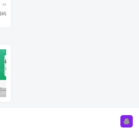
篇
源码
APP下载页前端自适应HTML源码|软件下载页HTML源码
自适应个人官方网站引导页|博客网页工作室引导页HTML模版源码
好看的个人导