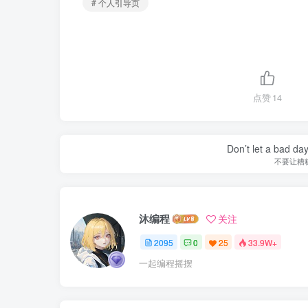
# 个人引导页
点赞
14
Don’t let a bad da
不要让糟
沐编程
关注
2095
0
25
33.9W+
一起编程摇摆