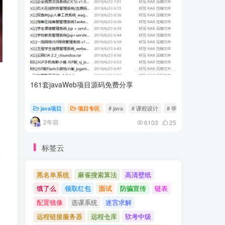
161套javaWeb项目源码免费分享
计算机专
java项目
项目专区
# java
# 课程设计
# 毕业设计
随心随
2年前
2年前
6103
25
标签云
请
黑名单系统
麻雀搜索算法
高清壁纸
饿了么
领取红包
面试
防骗宣传
链表
配置镜像
选课系统
迷宫求解
远程链接服务器
远程仓库
软考中级