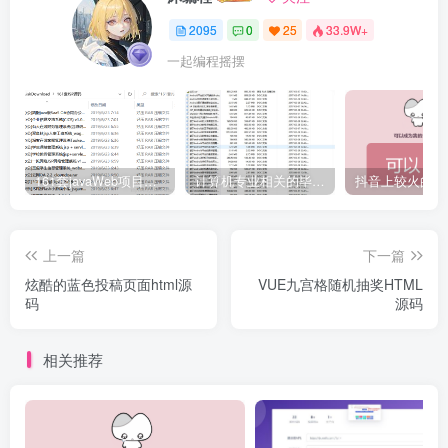
2095
0
25
33.9W+
一起编程摇摆
161套javaWeb项目源码免费分享
计算机专业相关的毕业设计论文合集免费下载
上一篇
下一篇
炫酷的蓝色投稿页面html源
VUE九宫格随机抽奖HTML
码
源码
相关推荐