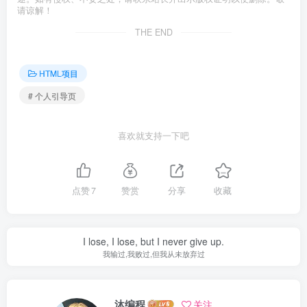
请谅解！
THE END
HTML项目
# 个人引导页
喜欢就支持一下吧
点赞
7
赞赏
分享
收藏
I lose, I lose, but I never give up.
我输过,我败过,但我从未放弃过
沐编程
关注