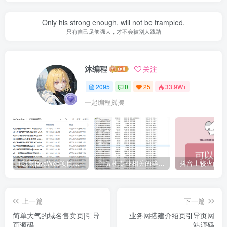
Only his strong enough, will not be trampled.
只有自己足够强大，才不会被别人践踏
沐编程
关注
2095
0
25
33.9W+
一起编程摇摆
161套javaWeb项目源码免费分享
计算机专业相关的毕业设计论文合集免费下载
上一篇
下一篇
简单大气的域名售卖页|引导
业务网搭建介绍页引导页网
页源码
站源码