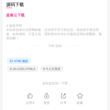
源码下载
蓝奏云下载
©
版权声明
本站资源来自互联网收集，仅供用于学习和交流，请勿用于商业用
途。如有侵权、不妥之处，请联系站长并出示版权证明以便删除。敬
请谅解！
THE END
HTML项目
# JS+CSS+HTML5
# 个人引导页
喜欢就支持一下吧
点赞
8
赞赏
分享
收藏