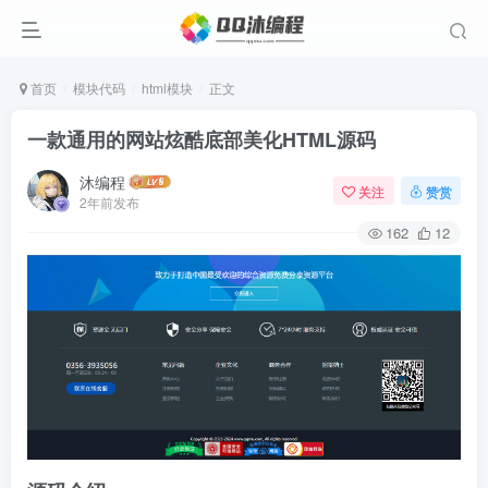
首页
模块代码
html模块
正文
一款通用的网站炫酷底部美化HTML源码
沐编程
关注
赞赏
2年前发布
162
12