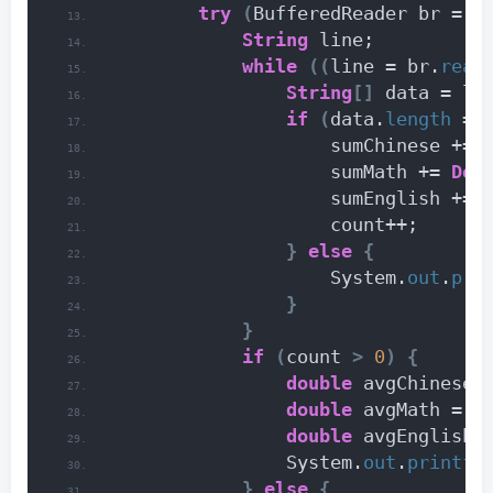
try
(
BufferedReader br = 
n
String
 line;
while
((
line = br.
read
String
[]
 data = li
if
(
data.
length
 ==
                    sumChinese += 
                    sumMath += 
Dou
                    sumEnglish += 
                    count++;
}
else
{
                    System.
out
.
pri
}
}
if
(
count 
>
0
)
{
double
 avgChinese 
double
 avgMath = s
double
 avgEnglish 
                System.
out
.
printf
(
}
else
{