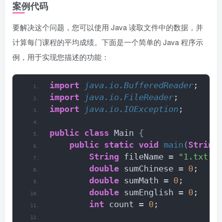
案例代码
要解决这个问题，您可以使用 Java 读取文件中的数据，并
计算每门课程的平均成绩。下面是一个简单的 Java 程序示
例，用于实现您描述的功能：
import
 java.io.BufferedReader
;
import
 java.io.FileReader
;
import
 java.io.IOException
;
public
class
 Main 
{
public
static
void
main
(
String
String
 fileName = 
"1.txt"
;
double
 sumChinese = 
0
;
double
 sumMath = 
0
;
double
 sumEnglish = 
0
;
int
 count = 
0
;