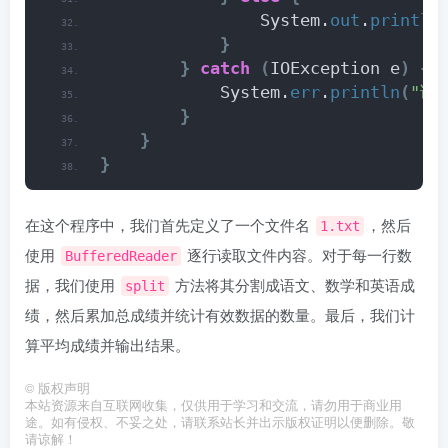
                System.
out
.
println
}
}
catch
(
IOException e
)
{
            System.
err
.
println
(
"读
}
}
}
在这个程序中，我们首先定义了一个文件名
，然后
1.txt
使用
逐行读取文件内容。对于每一行数
BufferedReader
据，我们使用
方法将其分割成语文、数学和英语成
split
绩，然后累加总成绩并统计有效数据的数量。最后，我们计
算平均成绩并输出结果。
©
版权声明
本站资源来自互联网收集，仅供用于学习和交流，请勿用于商业用
途。如有侵权、不妥之处，请联系站长并出示版权证明以便删除。敬
请谅解！