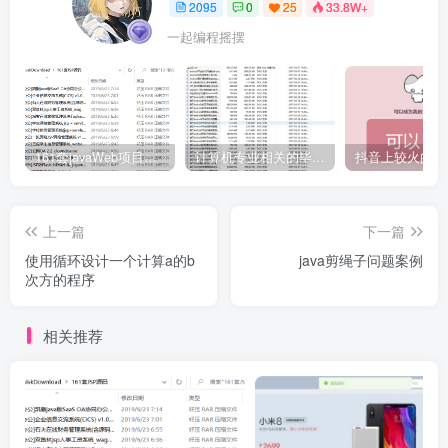
2095
0
25
33.8W+
一起编程摇摆
161套javaWeb项目源码免费分享
计算机专业相关的毕业设计论文合集免费下载
上一篇
下一篇
使用循环设计一个计算a的b
java剪绳子问题案例
次方的程序
相关推荐