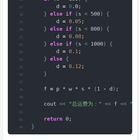
        d = 
0
.0;
}
else
if
(
s 
<
 500
)
{
        d = 
0.05
;
}
else
if
(
s 
<
 800
)
{
        d = 
0.08
;
}
else
if
(
s 
<
 1000
)
{
        d = 
0.1
;
}
else
{
        d = 
0.12
;
}
    f = p * w * s * 
(
1 - d
)
;
    cout 
<<
"总运费为："
<<
 f 
<<
" 
return
 0;
}