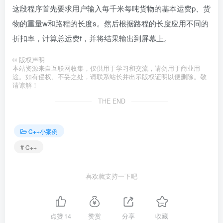
这段程序首先要求用户输入每千米每吨货物的基本运费p、货
物的重量w和路程的长度s。然后根据路程的长度应用不同的
折扣率，计算总运费f，并将结果输出到屏幕上。
©
版权声明
本站资源来自互联网收集，仅供用于学习和交流，请勿用于商业用
途。如有侵权、不妥之处，请联系站长并出示版权证明以便删除。敬
请谅解！
THE END
C++小案例
# C++
喜欢就支持一下吧
点赞
14
赞赏
分享
收藏