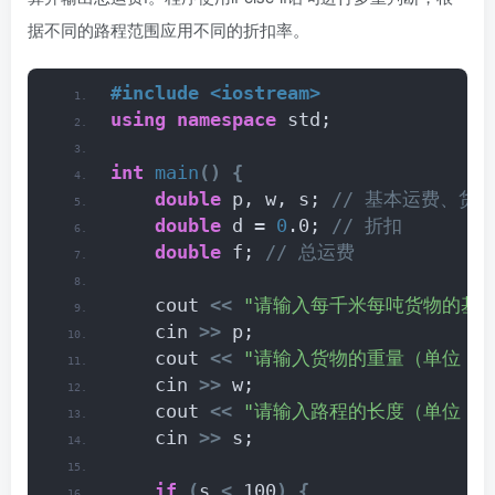
据不同的路程范围应用不同的折扣率。
#include <iostream>
using
namespace
 std;
int
main
()
{
double
 p, w, s;
 // 基本运费、货
double
 d = 
0
.0;
 // 折扣
double
 f;
 // 总运费
    cout 
<<
"请输入每千米每吨货物的基
    cin 
>>
 p;
    cout 
<<
"请输入货物的重量（单位：吨
    cin 
>>
 w;
    cout 
<<
"请输入路程的长度（单位：千
    cin 
>>
 s;
if
(
s 
<
 100
)
{