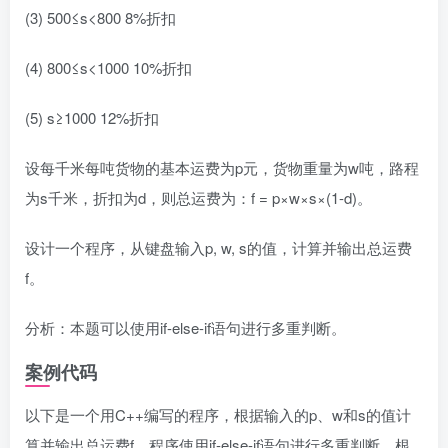
(3) 500≤s<800 8%折扣
(4) 800≤s<1000 10%折扣
(5) s≥1000 12%折扣
设每千米每吨货物的基本运费为p元，货物重量为w吨，路程
为s千米，折扣为d，则总运费为：f = p×w×s×(1-d)。
设计一个程序，从键盘输入p, w, s的值，计算并输出总运费
f。
分析：本题可以使用if-else-if语句进行多重判断。
案例代码
以下是一个用C++编写的程序，根据输入的p、w和s的值计
算并输出总运费f。程序使用if-else-if语句进行多重判断，根