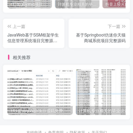
161套javaWeb项目源码免费分享
计算机专业相关的毕业设计论文合集免费下载
上一篇
下一篇
JavaWeb基于SSM框架学生
基于Springboot仿迷你天猫
信息管理系统项目完整源码
商城系统项目完整源码
附带部署教程
相关推荐
161套javaWeb项目源码免费分享
计
友链申请
免责声明
隐私政策
关于我们