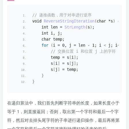
// 递推函数，用于对串进行逆序
void
ReverseStringIteration
(
char
 *s
)
{
int
 len = 
StrLength
(
s
)
;
int
 i, j;
char
 temp;
for
(
i = 0, j = len - 1; i 
<
 j; i++, j
 // 交换位置 i 和位置 j 上的字符
        temp = s
[
i
]
;
        s
[
i
]
 = s
[
j
]
;
        s
[
j
]
 = temp;
}
}
在递归算法中，我们首先判断字符串的长度，如果长度小于
等于 1，则直接返回；否则，取出第一个字符和最后一个字
符，然后对去掉头尾字符的子串进行递归操作，最后再将第
一个字符和最后一个字符连接到处理好的子串的前后。