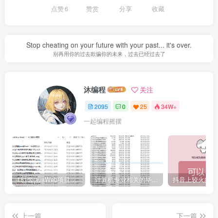
点赞
6
赞赏
分享
收藏
Stop cheating on your future with your past... it's over.
别再用你的过去欺骗你的未来，过去已经过去了
沐编程
关注
2095
0
25
34W+
一起编程摇摆
161套javaWeb项目源码免费分享
计算机专业相关的毕业设计论文合集免费下载
上一篇
下一篇