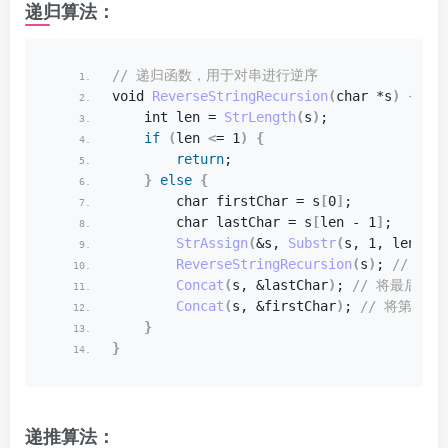
递归算法：
// 递归函数，用于对串进行逆序
void
ReverseStringRecursion
(
char
 *s
)
{
int
 len = 
StrLength
(
s
)
;
if
(
len 
<
= 1
)
{
return
;
}
else
{
char
 firstChar = s
[
0
]
;
char
 lastChar = s
[
len - 1
]
;
StrAssign
(
&s, 
Substr
(
s, 1, len - 2
ReverseStringRecursion
(
s
)
;
 // 递
Concat
(
s, &lastChar
)
;
 // 将最后一
Concat
(
s, &firstChar
)
;
 // 将第一
}
}
递推算法：