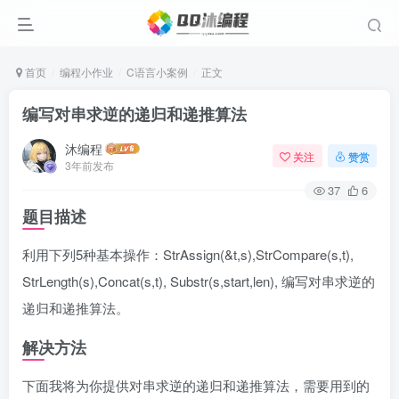
首页
编程小作业
C语言小案例
正文
编写对串求逆的递归和递推算法
沐编程
关注
赞赏
3年前发布
37
6
题目描述
利用下列5种基本操作：StrAssign(&t,s),StrCompare(s,t),
StrLength(s),Concat(s,t), Substr(s,start,len), 编写对串求逆的
递归和递推算法。
解决方法
下面我将为你提供对串求逆的递归和递推算法，需要用到的