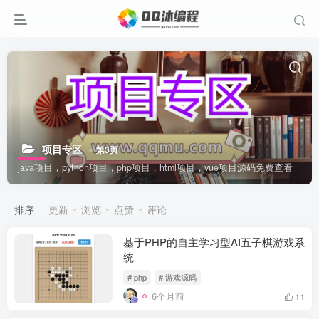
项目专区
第3页
java项目，python项目，php项目，html项目，vue项目源码免费查看
排序
更新
浏览
点赞
评论
基于PHP的自主学习型AI五子棋游戏系
统
# php
# 游戏源码
6个月前
11