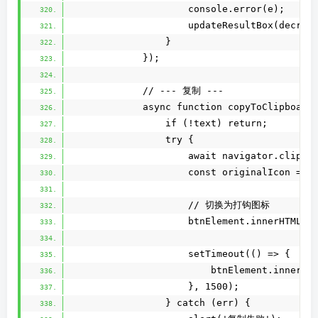
                    console.error(e);
                    updateResultBox(dec
                }
            });
            // --- 复制 ---
            async function copyToClipboard
                if (!text) return;
                try {
                    await navigator.clipbo
                    const originalIcon = b
                    // 切换为打钩图标
                    btnElement.innerHTML =
                    setTimeout(() => {
                        btnElement.innerHT
                    }, 1500);
                } catch (err) {