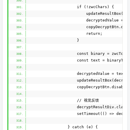
                    if (!zwcChars) {
                        updateResultBox(
                        decryptedValue = "
                        copyDecryptBtn.dis
                        return;
                    }
                    const binary = zwcToBi
                    const text = binaryToT
                    decryptedValue = text;
                    updateResultBox(decryp
                    copyDecryptBtn.disable
                    // 视觉反馈
                    decryptResultDiv.class
                    setTimeout(() => decry
                } catch (e) {