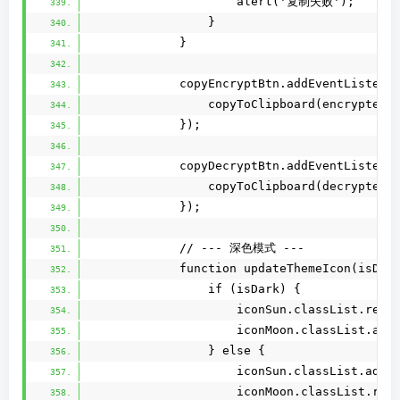
                    alert('复制失败');
                }
            }
            copyEncryptBtn.addEventListene
                copyToClipboard(encryptedV
            });
            copyDecryptBtn.addEventListene
                copyToClipboard(decryptedV
            });
            // --- 深色模式 ---
            function updateThemeIcon(isDar
                if (isDark) {
                    iconSun.classList.remo
                    iconMoon.classList.add
                } else {
                    iconSun.classList.add(
                    iconMoon.classList.rem