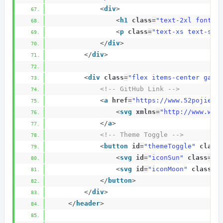
<
div
>
<
h1
class
=
"text-2xl font-b
<
p
class
=
"text-xs text-sla
</
div
>
</
div
>
<
div
class
=
"flex items-center gap-
<!-- GitHub Link -->
<
a
href
=
"https://www.52pojie.c
<
svg
xmlns
=
"http://www.w3.
</
a
>
<!-- Theme Toggle -->
<
button
id
=
"themeToggle"
class
<
svg
id
=
"iconSun"
class
=
"h
<
svg
id
=
"iconMoon"
class
=
"
</
button
>
</
div
>
</
header
>