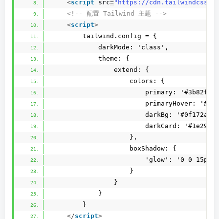
<
script
src
=
"https://cdn.tailwindcss.c
<!-- 配置 Tailwind 主题 -->
<
script
>
        tailwind.config = {
            darkMode: 'class',
            theme: {
                extend: {
                    colors: {
                        primary: '#3b82f6'
                        primaryHover: '#25
                        darkBg: '#0f172a',
                        darkCard: '#1e293b
                    },
                    boxShadow: {
                        'glow': '0 0 15px 
                    }
                }
            }
        }
</
script
>