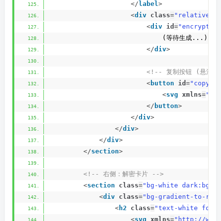
</
label
>
<
div
class
=
"relative g
<
div
id
=
"encryptRe
                            (等待生成...)
</
div
>
<!-- 复制按钮 (悬浮) 
<
button
id
=
"copyEn
<
svg
xmlns
=
"ht
</
button
>
</
div
>
</
div
>
</
div
>
</
section
>
<!-- 右侧：解密卡片 -->
<
section
class
=
"bg-white dark:bg-d
<
div
class
=
"bg-gradient-to-r f
<
h2
class
=
"text-white font
<
svg
xmlns
=
"http://www