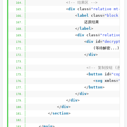
<!-- 结果区 -->
<
div
class
=
"relative mt-2 
<
label
class
=
"block te
                        还原结果
</
label
>
<
div
class
=
"relative g
<
div
id
=
"decryptRe
                            (等待解密...)
</
div
>
<!-- 复制按钮 (悬浮)
<
button
id
=
"copyD
<
svg
xmlns
=
"ht
</
button
>
</
div
>
</
div
>
</
div
>
</
section
>
</
main
>