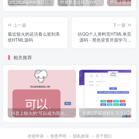
161套javaWeb项目源码免费分享
计算机专业相关的毕业设计论文合集免费下载
上一篇
下一篇
最近较火的还活着么签到系
仿QQ个人资料页HTML单页
统HTML源码
源码 - 黑色背景开源学习项
目
相关推荐
抖音上较火的“可以成为我的恋人吗”HTML源码
免费VIP视频解析系统H
友链申请
免责声明
隐私政策
关于我们