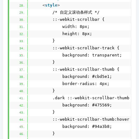
<
style
>
        /* 自定义滚动条样式 */
        ::-webkit-scrollbar {
            width: 8px;
            height: 8px;
        }
        ::-webkit-scrollbar-track {
            background: transparent;
        }
        ::-webkit-scrollbar-thumb {
            background: #cbd5e1;
            border-radius: 4px;
        }
        .dark ::-webkit-scrollbar-thumb {
            background: #475569;
        }
        ::-webkit-scrollbar-thumb:hover {
            background: #94a3b8;
        }