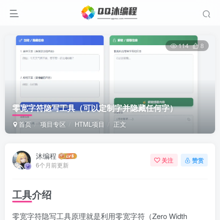
114
8
零宽字符隐写工具（可以定制字并隐藏任何字）
首页
项目专区
HTML项目
正文
沐编程
关注
赞赏
6个月前更新
工具介绍
零宽字符隐写工具原理就是利用零宽字符（Zero Width