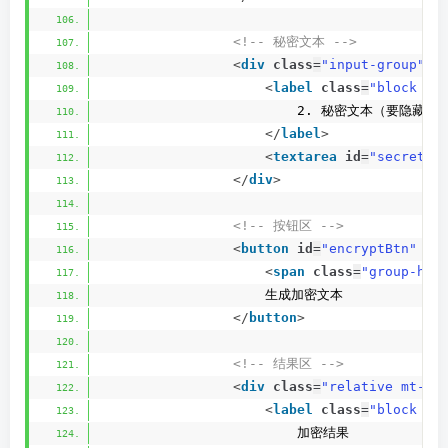
<!-- 秘密文本 -->
<
div
class
=
"input-group"
>
<
label
class
=
"block te
                        2. 秘密文本（要隐藏
</
label
>
<
textarea
id
=
"secretTe
</
div
>
<!-- 按钮区 -->
<
button
id
=
"encryptBtn"
cl
<
span
class
=
"group-hov
                    生成加密文本
</
button
>
<!-- 结果区 -->
<
div
class
=
"relative mt-2"
<
label
class
=
"block te
                        加密结果