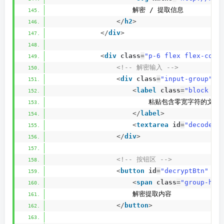
                    解密 / 提取信息
</
h2
>
</
div
>
<
div
class
=
"p-6 flex flex-col 
<!-- 解密输入 -->
<
div
class
=
"input-group"
>
<
label
class
=
"block te
                        粘贴包含零宽字符的文本
</
label
>
<
textarea
id
=
"decodeIn
</
div
>
<!-- 按钮区 -->
<
button
id
=
"decryptBtn"
cl
<
span
class
=
"group-hov
                    解密提取内容
</
button
>