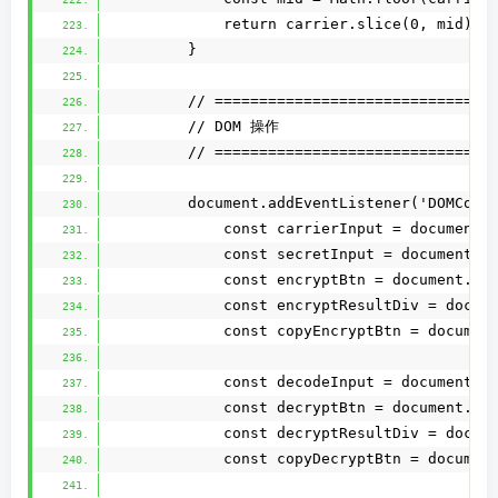
            return carrier.slice(0, mid) +
        }
        // ===============================
        // DOM 操作
        // ===============================
        document.addEventListener('DOMCont
            const carrierInput = document.
            const secretInput = document.g
            const encryptBtn = document.ge
            const encryptResultDiv = docum
            const copyEncryptBtn = documen
            const decodeInput = document.g
            const decryptBtn = document.ge
            const decryptResultDiv = docum
            const copyDecryptBtn = documen