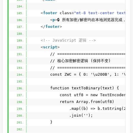
<
footer
class
=
"mt-8 text-center text-x
<
p
>
🔒 所有加密/解密均在本地浏览器完成，不
</
footer
>
<!-- JavaScript 逻辑 -->
<
script
>
        // ===============================
        // 核心加密解密逻辑 (保持不变)
        // ===============================
        const ZWC = { 0: '\u200B', 1: '\u2
        function textToBinary(text) {
            const utf8 = new TextEncoder()
            return Array.from(utf8)
                .map((b) => b.toString(2).
                .join('');
        }