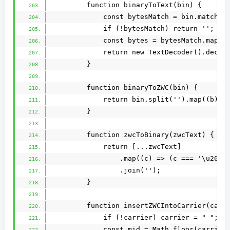
        function binaryToText(bin) {
            const bytesMatch = bin.match(/
            if (!bytesMatch) return '';
            const bytes = bytesMatch.map((
            return new TextDecoder().decod
        }
        function binaryToZWC(bin) {
            return bin.split('').map((b) =
        }
        function zwcToBinary(zwcText) {
            return [...zwcText]
                .map((c) => (c === '\u200B
                .join('');
        }
        function insertZWCIntoCarrier(carr
            if (!carrier) carrier = " "; 
            const mid = Math.floor(carrier