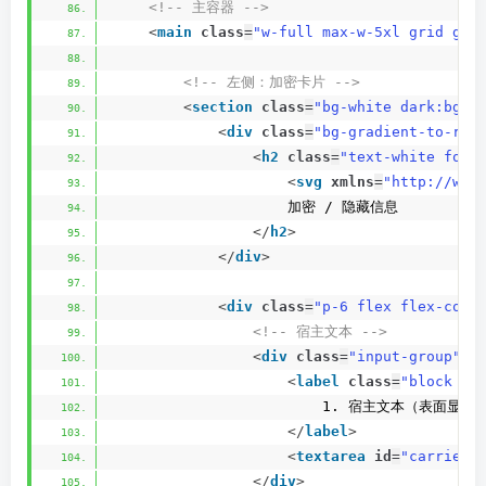
<!-- 主容器 -->
<
main
class
=
"w-full max-w-5xl grid gri
<!-- 左侧：加密卡片 -->
<
section
class
=
"bg-white dark:bg-d
<
div
class
=
"bg-gradient-to-r f
<
h2
class
=
"text-white font
<
svg
xmlns
=
"http://www
                    加密 / 隐藏信息
</
h2
>
</
div
>
<
div
class
=
"p-6 flex flex-col 
<!-- 宿主文本 -->
<
div
class
=
"input-group"
>
<
label
class
=
"block te
                        1. 宿主文本（表面显
</
label
>
<
textarea
id
=
"carrierT
</
div
>