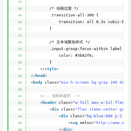
        /* 动画过渡 */
        .transition-all-300 {
            transition: all 0.3s cubic-bez
        }
        /* 文本域聚焦样式 */
        .input-group:focus-within label {
            color: #3b82f6;
        }
</
style
>
</
head
>
<
body
class
=
"min-h-screen bg-gray-100 dark
<!-- 顶部标题栏 -->
<
header
class
=
"w-full max-w-5xl flex j
<
div
class
=
"flex items-center gap-
<
div
class
=
"bg-blue-600 p-2 ro
<
svg
xmlns
=
"http://www.w3.
</
div
>