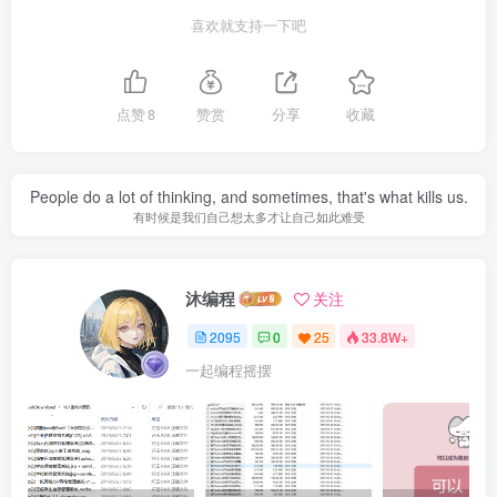
喜欢就支持一下吧
点赞
8
赞赏
分享
收藏
People do a lot of thinking, and sometimes, that's what kills us.
有时候是我们自己想太多才让自己如此难受
沐编程
关注
2095
0
25
33.8W+
一起编程摇摆