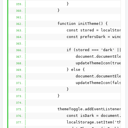
                }
            }
            function initTheme() {
                const stored = localStorag
                const prefersDark = window
                if (stored === 'dark' || (
                    document.documentEleme
                    updateThemeIcon(true);
                } else {
                    document.documentEleme
                    updateThemeIcon(false)
                }
            }
            themeToggle.addEventListener('
                const isDark = document.do
                localStorage.setItem('them