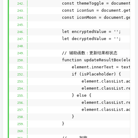
            const themeToggle = document.g
            const iconSun = document.getEl
            const iconMoon = document.getE
            let encryptedValue = '';
            let decryptedValue = '';
            // 辅助函数：更新结果框状态
            function updateResultBox(eleme
                element.innerText = text;
                if (isPlaceholder) {
                    element.classList.add(
                    element.classList.remo
                } else {
                    element.classList.remo
                    element.classList.add(
                }
            }
            // --- 加密 ---