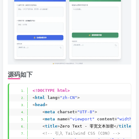
源码如下
<!DOCTYPE html>
<
html
lang
=
"zh-CN"
>
<
head
>
<
meta
charset
=
"UTF-8"
>
<
meta
name
=
"viewport"
content
=
"width=d
<
title
>
Zero Text - 零宽文本加密
</
title
>
<!-- 引入 Tailwind CSS (CDN) -->