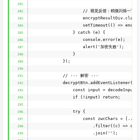
                    // 视觉反馈：稍微闪烁一下
                    encryptResultDiv.class
                    setTimeout(() => encry
                } catch (e) {
                    console.error(e);
                    alert('加密失败');
                }
            });
            // --- 解密 ---
            decryptBtn.addEventListener('c
                const input = decodeInput.
                if (!input) return;
                try {
                    const zwcChars = [...i
                        .filter((c) => c =
                        .join('');