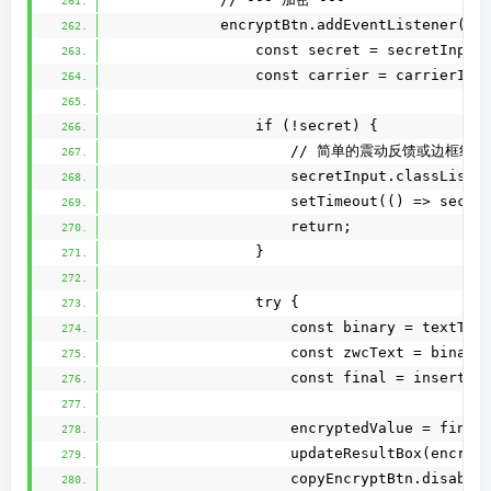
            encryptBtn.addEventListener('c
                const secret = secretInput
                const carrier = carrierInp
                if (!secret) {
                    // 简单的震动反馈或边框红
                    secretInput.classList.
                    setTimeout(() => secre
                    return;
                }
                try {
                    const binary = textToB
                    const zwcText = binary
                    const final = insertZW
                    encryptedValue = final
                    updateResultBox(encryp
                    copyEncryptBtn.disable