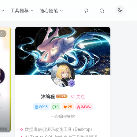
工具推荐
随心随笔
6
沐编程
关注
2095
0
25
34W+
一起编程摇摆
数据库信创源码改造工具 (Desktop)