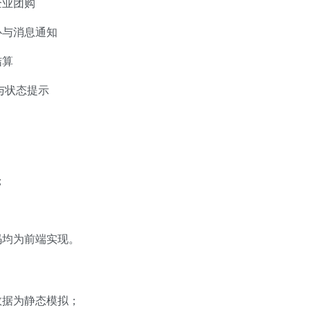
企业团购
心与消息通知
结算
与状态提示
；
码均为前端实现。
数据为静态模拟；