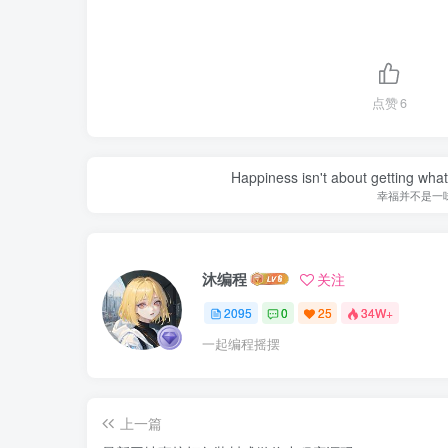
点赞
6
Happiness isn't about getting what 
幸福并不是一
沐编程
关注
2095
0
25
34W+
一起编程摇摆
上一篇