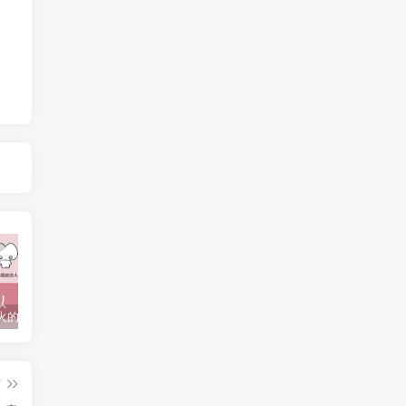
抖音上较火的“可以成为我的恋人吗”HTML源码
javaweb+C+asp毕业设计项目合集免费下载
javaWeb毕业设计项目完整源码附带论文合集免费下载
篇