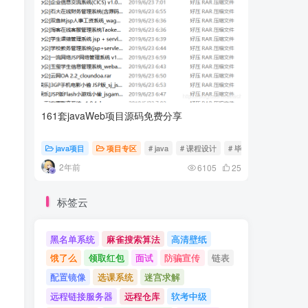
161套javaWeb项目源码免费分享
计算机专
java项目
项目专区
# java
# 课程设计
# 毕业设计
随心随
2年前
2年前
6105
25
标签云
黑名单系统
麻雀搜索算法
高清壁纸
饿了么
领取红包
面试
防骗宣传
链表
配置镜像
选课系统
迷宫求解
远程链接服务器
远程仓库
软考中级