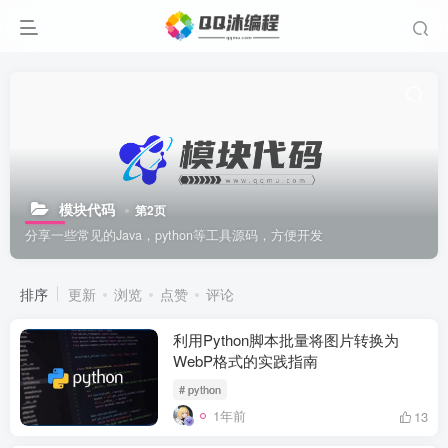
模块代码
第2页
分享一些常见的Java，python等工具源码，方便开发
排序
更新
浏览
点赞
评论
利用Python脚本批量将图片转换为
WebP格式的实践指南
# python
1年前
13