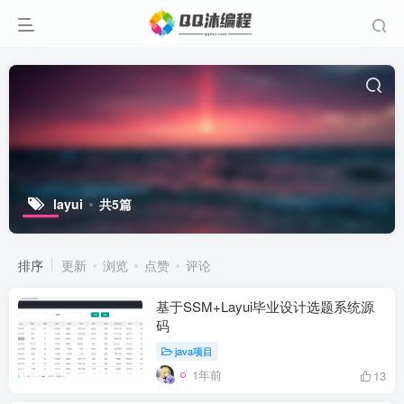
layui
共5篇
排序
更新
浏览
点赞
评论
基于SSM+Layui毕业设计选题系统源
码
java项目
1年前
13