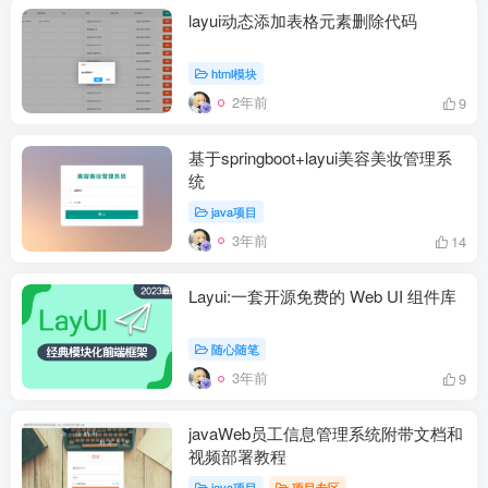
layui动态添加表格元素删除代码
html模块
2年前
9
基于springboot+layui美容美妆管理系
统
java项目
3年前
14
Layui:一套开源免费的 Web UI 组件库
随心随笔
3年前
9
javaWeb员工信息管理系统附带文档和
视频部署教程
java项目
项目专区