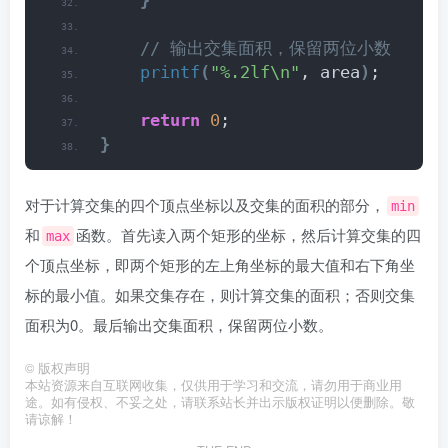
}
 // 输出交集面积，保留两位小数
printf
(
"%.2lf\n"
, area
)
;
return
0
;
}
对于计算交集的四个顶点坐标以及交集的面积的部分，
min
和
函数。首先读入两个矩形的坐标，然后计算交集的四
max
个顶点坐标，即两个矩形的左上角坐标的最大值和右下角坐
标的最小值。如果交集存在，则计算交集的面积；否则交集
面积为0。最后输出交集面积，保留两位小数。
©
版权声明
本站资源来自互联网收集，仅供用于学习和交流，请勿用于商业用
途。如有侵权、不妥之处，请联系站长并出示版权证明以便删除。敬
请谅解！