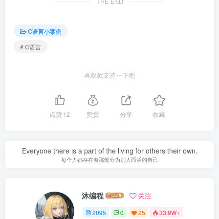
THE END
C语言小案例
# C语言
喜欢就支持一下吧
点赞
12
赞赏
分享
收藏
Everyone there is a part of the living for others their own.
每个人都存在着那部分为别人而活的自己
沐编程
关注
2095
0
25
33.9W+