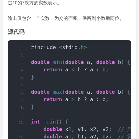
过10的7次方的实数表示。
输出仅包含一个实数，为交的面积，保留到小数后两位。
源代码
#include 
<
stdio.
h
>
double
min
(
double
 a, 
double
 b
)
{
return
 a 
<
 b ? a : b;
}
double
max
(
double
 a, 
double
 b
)
{
return
 a 
>
 b ? a : b;
}
int
main
()
{
double
 x1, y1, x2, y2; 
 // 第
double
 a1, b1, a2, b2; 
 // 第